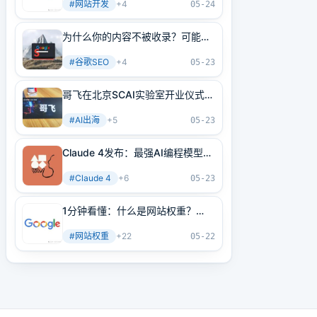
#
网站开发
+
4
05-24
为什么你的内容不被收录？可能是
内部链接没做好！3分钟学会正确
#
谷歌SEO
+
4
方法
05-23
哥飞在北京SCAI实验室开业仪式上
的讲话
#
AI出海
+
5
05-23
Claude 4发布：最强AI编程模型
+最强AI Agent基建！
#
Claude 4
+
6
05-23
1分钟看懂：什么是网站权重？
2025年谷歌最新网站权重提高指
#
网站权重
+
22
南（原创不易）
05-22