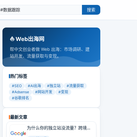
搜索
⛵️ Web出海网
帮中文创业者做 Web 出海：市场调研、建
站开发、流量获取与变现。
热门标签
#
SEO
#
AI出海
#
独立站
#
流量获取
#
Adsense
#
网站开发
#
变现
#
谷歌排名
最新文章
为什么你的独立站没流量？跨境卖
家必学的Google SEO实战技巧！