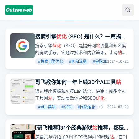
搜索引擎
优化
(SEO) 是什么？一篇搞懂
谷歌SEO 基础观念
搜索引擎
优化
（SEO）是提升网
站
流量和知名度
的有效手段。它通过技术和内容策略，让网
站
更
容易被搜索引擎收录并排名靠前。但SEO并非一
#
搜索引擎优化
#
网站流量
#
谷歌SEO
+
2
2024-10-21
蹴而就，而是一个需要持续
优化
的过程。
哥飞教你如何一年上线30个AI工具
站
通过程序模板和AI接口的结合，快速上线多个AI
工具网
站
，实现高效运营和SEO
优化
。
#
AI工具站
#
SEO
#
网站运营
+
3
2024-03-20
【哥飞推荐】31个经典游戏
站
推荐，都是
搞SEO流量的好案例
这篇文章介绍了31个SEO做得好的游戏
站
，它们