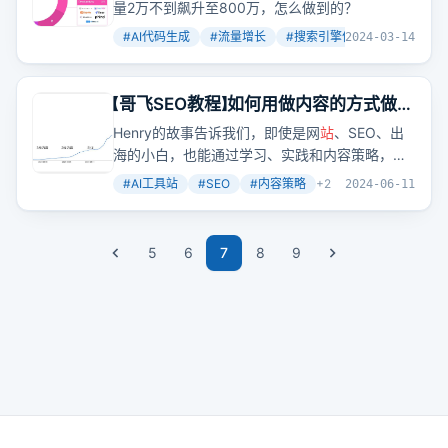
量2万不到飙升至800万，怎么做到的？
#
AI代码生成
#
流量增长
#
搜索引擎优化
+
2
2024-03-14
【哥飞SEO教程】如何用做内容的方式做好
AI工具
站
Henry的故事告诉我们，即使是网
站
、SEO、出
海的小白，也能通过学习、实践和内容策略，在
AI工具
站
领域取得成功。他是如何通过Reddit等
#
AI工具站
#
SEO
#
内容策略
+
2
2024-06-11
平台验证需求，再通过扎实的内容策略，逐步提
升网
站
排名和曝光的呢？这背后有哪些值得学习
的细节和技巧？
5
6
7
8
9