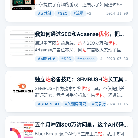
不仅提供了有趣的游戏，还展示了如何通过SEO
吸引自然流量。这些游戏
站
的月访问量从几万到
#
游戏站
#
SEO
#
流量
+
2
2024-11-09
几百万不等，其中相当一部分流量来自自然搜
索。文章最后提出，我们也可以借鉴这些老外的
游戏
站
，找到
新
的游戏和关键词，去赚美元。
我如何通过SEO和Adsense
优化
，把一
个网
站
广告收入从每月八百多美元提升
通过重写网
站
前后端、
站
内SEO处理和
优化
到每月两千多美元，经验全分享
Adsense广告位布局，网
站
广告收入实现了显著
提升。这是否意味着技术
优化
和SEO策略是提高
#
网站开发
#
SEO
#
Adsense
+
4
2023-07-30
网
站
收益的关键？
独立
站
必备技巧：SEMRUSH
站
长工具
怎么使用？完整工具操作指南（2024）
SEMRUSH作为搜索引擎
优化
工具，不仅提供关
键词研究、竞争对手分析和广告
优化
，还通过有
机研究、有机搜索排名等功能，帮助用户深入挖
#
SEMRUSH
#
关键词研究
#
竞争对手分析
+
4
2024-11-15
掘网
站
流量和关键词潜力。想象一下，如果你能
掌握这些功能，是不是就能在SEO领域更进一步
了呢？
五个月冲到800万访问量，这个AI代码
生成工具
站
好猛
BlackBox.ai 这个AI代码生成工具
站
，从月访问