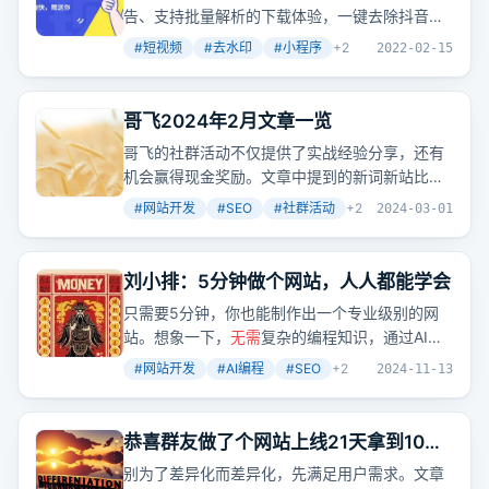
告、支持批量解析的下载体验，一键去除抖音、
快手等平台视频水印，保持原画质高清。
#
短视频
#
去水印
#
小程序
+
2
2022-02-15
哥飞2024年2月文章一览
哥飞的社群活动不仅提供了实战经验分享，还有
机会赢得现金奖励。文章中提到的新词新站比
赛，对于新
注册
域名并上线的网站，根据流量排
#
网站开发
#
SEO
#
社群活动
+
2
2024-03-01
名发放奖金，最高可达888元。
刘小排：5分钟做个网站，人人都能学会
只需要5分钟，你也能制作出一个专业级别的网
站。想象一下，
无需
复杂的编程知识，通过AI的
帮助，你的想法就能快速变成现实。这不仅仅是
#
网站开发
#
AI编程
#
SEO
+
2
2024-11-13
一个技术革新，更是一个人人都可触及的创业机
会。
恭喜群友做了个网站上线21天拿到10万
日PV，又花了13天变成了20万日PV
别为了差异化而差异化，先满足用户需求。文章