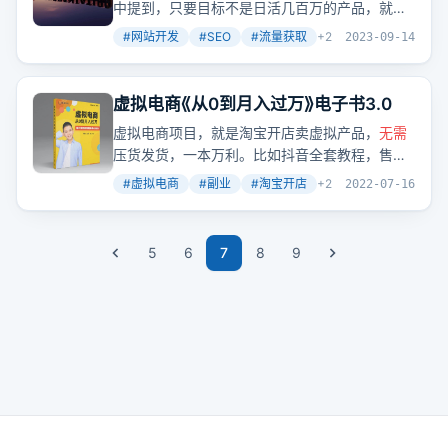
中提到，只要目标不是日活几百万的产品，就
无
需
刻意追求差异化。用户需求明确，通过搜索词
#
网站开发
#
SEO
#
流量获取
+
2
2023-09-14
表达，我们应先满足这些需求，再考虑创新。
虚拟电商《从0到月入过万》电子书3.0
虚拟电商项目，就是淘宝开店卖虚拟产品，
无需
压货发货，一本万利。比如抖音全套教程，售价
27.9元，月销1000多件，月赚27000元，可重复
#
虚拟电商
#
副业
#
淘宝开店
+
2
2022-07-16
销售给无数人。很多项目都是信息差，别人知
道，你不知道，那别人就能赚到你赚不到的钱。
5
6
7
8
9