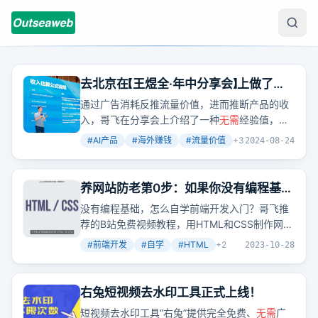
去北京在【王煜全·年中分享会】上做了一
次分享
通过广告消耗反推流量价值，进而推断产品的收
入，哥飞在分享会上介绍了一种
无需
经验值，简
单易懂的估算方法。
#
AI产品
#
海外赚钱
#
流量价值
+
3
2024-08-24
养网站防老第0步：如果你没有编程基
础，如果你不会前端开发，那么推荐跟
没有编程基础，怎么自学前端开发入门？哥飞推
着这个免费视频教程学习
荐的B站免费视频教程，用HTML和CSS制作网
页，
无需
一开始就学习Vue或React。
#
前端开发
#
自学
#
HTML
+
2
2023-10-28
右兔短视频去水印工具正式上线！
短视频去水印工具“右兔”提供完全免费、
无需
广