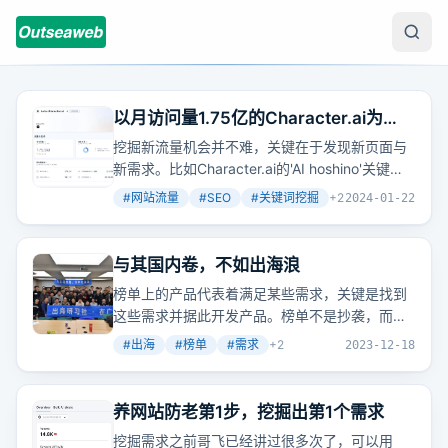
以月访问量1.75亿的Character.ai为
例，哥飞教你如何挖掘大流量网站的新
挖掘新流量机会并不难，关键在于发现新页面与
流量机会
新需求。比如Character.ai的'AI hoshino'关键
词，搜索量稳定且优化难度低，仅需少量外链就
#
网站流量
#
SEO
#
关键词挖掘
+
2
2024-01-22
能获得高排名。
与其国内卷，不如出海浪
榜单上的产品代表着满足某些需求，关键是找到
这些需求并据此开发产品。榜单不是抄袭，而是
学习成功案例，开发有自己特点的产品。
#
出海
#
榜单
#
需求
+
2
2023-12-18
养网站防老第1步，挖掘出第1个需求
挖掘需求之前哥飞已经讲过很多次了，可以用