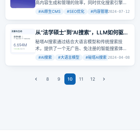
高内容生成和管理的效率，同时优化搜索引擎排
名。这种系统不仅提升了内容的质量，还通过自
#
AI原生CMS
#
SEO优化
#
内容管理系统
+
2
2024-07-12
动化流程减少了人工操作，为SEO优化提供了新
思路。
从“法学硕士”到“AI搜索”，LLM如何驱动
更智能的搜索？
秘塔AI搜索通过结合大语言模型和传统搜索技
术，提供了一个无广告、免注册的智能搜索体
验。它通过语义
分析
和互联网信息检索，以自然
#
AI搜索
#
大语言模型
#
秘塔AI搜索
+
4
2024-04-08
语言给出个性化回答，大大降低了用户的使用门
槛。
8
9
10
11
12