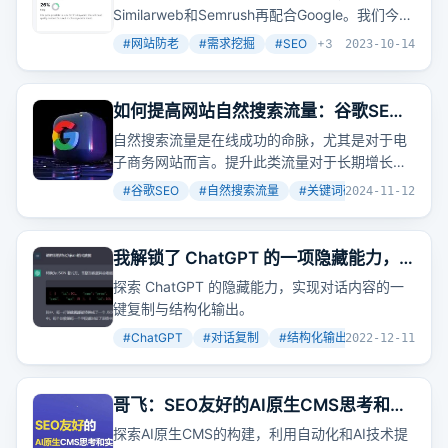
Similarweb和Semrush再配合Google。我们今天
用文章中提到的一些词实际给大家演示一下如何
#
网站防老
#
需求挖掘
#
SEO
+
3
2023-10-14
挖掘需求。
如何提高网站自然搜索流量：谷歌SEO
成功指南
自然搜索流量是在线成功的命脉，尤其是对于电
子商务网站而言。提升此类流量对于长期增长和
知名度至关重要。本指南将为您提供简单或有效
#
谷歌SEO
#
自然搜索流量
#
关键词研究
+
2
2024-11-12
的策略，以增加自然搜索流量并吸引更多访问者
访问您的网站。
我解锁了 ChatGPT 的一项隐藏能力，
既能一键复制对话，又能提取指定内容
探索 ChatGPT 的隐藏能力，实现对话内容的一
结构化输出
键复制与结构化输出。
#
ChatGPT
#
对话复制
#
结构化输出
+
2
2022-12-11
哥飞：SEO友好的AI原生CMS思考和实
践 Part 1
探索AI原生CMS的构建，利用自动化和AI技术提