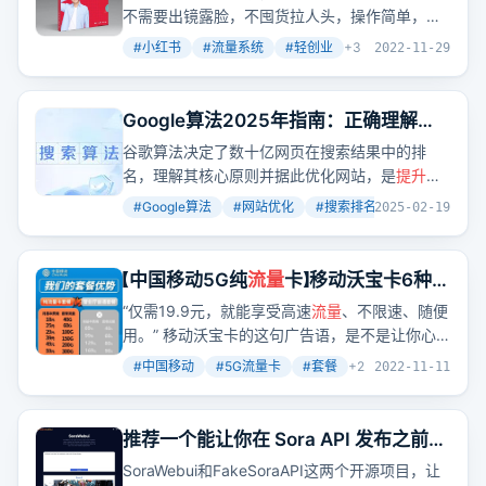
不需要出镜露脸，不囤货拉人头，操作简单，成
本低，上手快，后端变现空间大，可放大操作。
#
小红书
#
流量系统
#
轻创业
+
3
2022-11-29
Google算法2025年指南：正确理解算
法规则，打造高排名谷歌
流量
站1k-
谷歌算法决定了数十亿网页在搜索结果中的排
10w+，千万别错过
名，理解其核心原则并据此优化网站，是
提升
搜
索排名和
流量
的关键。本文深入探讨了谷歌算法
#
Google算法
#
网站优化
#
搜索排名
+
4
2025-02-19
的主要组成部分、更新历史以及如何根据这些算
法优化网站。
【中国移动5G纯
流量
卡】移动沃宝卡6种套
餐办理纯上网，不限速随用随充
“仅需19.9元，就能享受高速
流量
、不限速、随便
用。” 移动沃宝卡的这句广告语，是不是让你心
动了？
#
中国移动
#
5G流量卡
#
套餐
+
2
2022-11-11
推荐一个能让你在 Sora API 发布之前就
上线网站接住泼天
流量
的开源 Sora
SoraWebui和FakeSoraAPI这两个开源项目，让