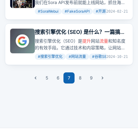
Web 客户端 SoraWebui
我们在Sora API发布前就能上线网站，抓住海量
流量
。想象一下，用文字生成视频的全流程，虽
#
SoraWebui
#
FakeSoraAPI
#
开源项目
+
3
2024-02-21
然现在还不能真正生成，但FakeSoraAPI能帮我
们模拟这个过程。
搜索引擎优化 (SEO) 是什么？一篇搞懂
谷歌SEO 基础观念
搜索引擎优化（SEO）是
提升
网站
流量
和知名度
的有效手段。它通过技术和内容策略，让网站更
容易被搜索引擎收录并排名靠前。但SEO并非一
#
搜索引擎优化
#
网站流量
#
谷歌SEO
+
2
2024-10-21
蹴而就，而是一个需要持续优化的过程。
5
6
7
8
9