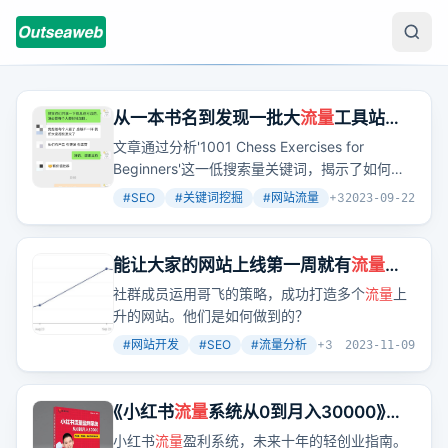
从一本书名到发现一批大
流量
工具站和
内容站全流程揭秘
文章通过分析'1001 Chess Exercises for
Beginners'这一低搜索量关键词，揭示了如何通
过挖掘相关兄弟词和父级词汇，找到更大的用户
#
SEO
#
关键词挖掘
#
网站流量
+
3
2023-09-22
需求，进而发现一批大
流量
的工具站和内容站。
能让大家的网站上线第一周就有
流量
的
付费社群“哥飞的朋友们”优惠进行中，
社群成员运用哥飞的策略，成功打造多个
流量
上
仅剩79个名额就要涨价了
升的网站。他们是如何做到的？
#
网站开发
#
SEO
#
流量分析
+
3
2023-11-09
《小红书
流量
系统从0到月入30000》电
子书
小红书
流量
盈利系统，未来十年的轻创业指南。