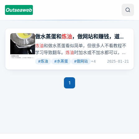
做水蒸蛋和
炼油
，做网站和赚钱，道理
都是相通的
炼油
和做水蒸蛋看似简单，但很多人不看教程不
学习导致翻车。
炼油
时加水或不加水都可以，加
水对新手更友好且油更白，还需注意舀油的时机
#
炼油
#
水蒸蛋
#
做网站
+
4
2025-01-21
和油渣的状态。做网站赚钱搞SEO也同理，需要
多练习掌握技巧，也可加入哥飞社群获取经验。
哥飞昨晚直播演示了做站全流程，很多人表示有
1
收获。