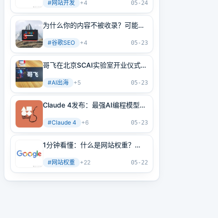
#
网站开发
+
4
05-24
为什么你的内容不被收录？可能是
内部链接没做好！3分钟学会正确
#
谷歌SEO
+
4
方法
05-23
哥飞在北京SCAI实验室开业仪式上
的讲话
#
AI出海
+
5
05-23
Claude 4发布：最强AI编程模型
+最强AI Agent基建！
#
Claude 4
+
6
05-23
1分钟看懂：什么是网站权重？
2025年谷歌最新网站权重提高指
#
网站权重
+
22
南（原创不易）
05-22