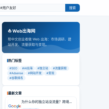
搜索
⛵️ Web出海网
帮中文创业者做 Web 出海：市场调研、建
站开发、流量获取与变现。
热门标签
#
SEO
#
AI出海
#
独立站
#
流量获取
#
Adsense
#
网站开发
#
变现
#
谷歌排名
最新文章
为什么你的独立站没流量？跨境卖
家必学的Google SEO实战技巧！