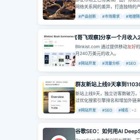
网络关系网的差异，打造独特的
#
产品创新
#
市场需求
#
地理隔
【哥飞观察】分享一个月收入
Blinkist.com 通过提供移动
友好
月240万美元的收入。
#
网站开发
#
流量分析
#
SEO
群友新站上线9天拿到110
新站上线9天，独立访客数破万
过优化搜索引擎排名和增加外链
#
网站开发
#
SEO
#
域名
+
2
谷歌SEO：如何用AI Deep