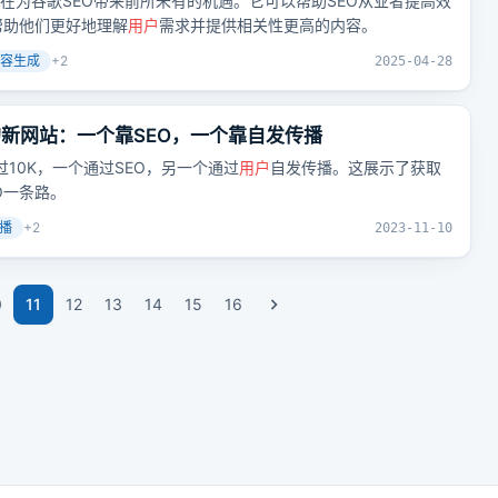
型，正在为谷歌SEO带来前所未有的机遇。它可以帮助SEO从业者提高效
帮助他们更好地理解
用户
需求并提供相关性更高的内容。
容生成
+
2
2025-04-28
的新网站：一个靠SEO，一个靠自发传播
10K，一个通过SEO，另一个通过
用户
自发传播。这展示了获取
O一条路。
播
+
2
2023-11-10
0
11
12
13
14
15
16