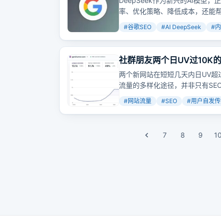
DeepSeek作为新兴的AI模
率、优化策略、降低成本，还能
#
谷歌SEO
#
AI DeepSeek
#
内
社群朋友两个日UV过10K
两个新网站在短短几天内日UV超过
流量的多样化途径，并非只有SE
#
网站流量
#
SEO
#
用户自发传
7
8
9
1