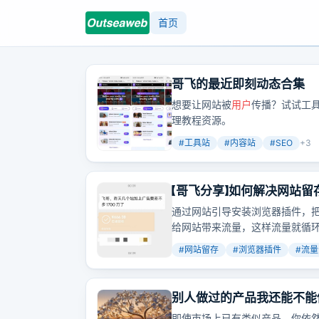
首页
哥飞的最近即刻动态合集
想要让网站被
用户
传播？试试工
理教程资源。
#
工具站
#
内容站
#
SEO
+
3
【哥飞分享】如何解决网站
通过网站引导安装浏览器插件，
给网站带来流量，这样流量就循
#
网站留存
#
浏览器插件
#
流量
别人做过的产品我还能不能
即使市场上已有类似产品，你依