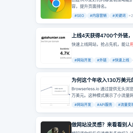
容，提升页面排名。
#
SEO
#
内容营销
#
关键词
+
2
上线4天获得4700个外链
快速上线网站，抢占先机，能让
#
网站开发
#
外链
#
快速上线
为何这个年收入130万美
Browserless.io 通过提
万美元。这种模式展示了小流量网
#
网站开发
#
API服务
#
流量变
做网站没灵感？来看看别人