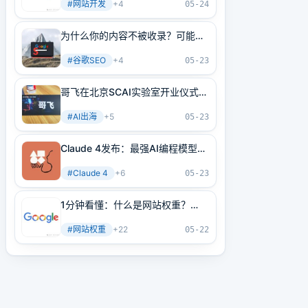
#
网站开发
+
4
05-24
为什么你的内容不被收录？可能是
内部链接没做好！3分钟学会正确
#
谷歌SEO
+
4
方法
05-23
哥飞在北京SCAI实验室开业仪式上
的讲话
#
AI出海
+
5
05-23
Claude 4发布：最强AI编程模型
+最强AI Agent基建！
#
Claude 4
+
6
05-23
1分钟看懂：什么是网站权重？
2025年谷歌最新网站权重提高指
#
网站权重
+
22
南（原创不易）
05-22