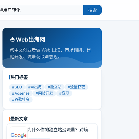
搜索
⛵️ Web出海网
帮中文创业者做 Web 出海：市场调研、建
站开发、流量获取与变现。
热门标签
#
SEO
#
AI出海
#
独立站
#
流量获取
#
Adsense
#
网站开发
#
变现
#
谷歌排名
最新文章
为什么你的独立站没流量？跨境卖
家必学的Google SEO实战技巧！