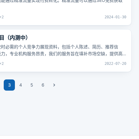
能通过精准流量实现付费转化。精准流量可以通过SEO免费获取
+
2
2024-01-30
目（内测中）
校时必需的个人竞争力展现资料，包括个人陈述、简历、推荐信
能力，专业机构服务昂贵，我们的服务旨在填补市场空缺，提供高
价格远低于市场价，同时确保店主获得较高利润分成。
+
2
2022-07-20
3
4
5
6