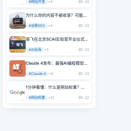
#
网站开发
+
4
05-24
为什么你的内容不被收录？可能是
内部链接没做好！3分钟学会正确
#
谷歌SEO
+
4
方法
05-23
哥飞在北京SCAI实验室开业仪式上
的讲话
#
AI出海
+
5
05-23
Claude 4发布：最强AI编程模型
+最强AI Agent基建！
#
Claude 4
+
6
05-23
1分钟看懂：什么是网站权重？
2025年谷歌最新网站权重提高指
#
网站权重
+
22
南（原创不易）
05-22