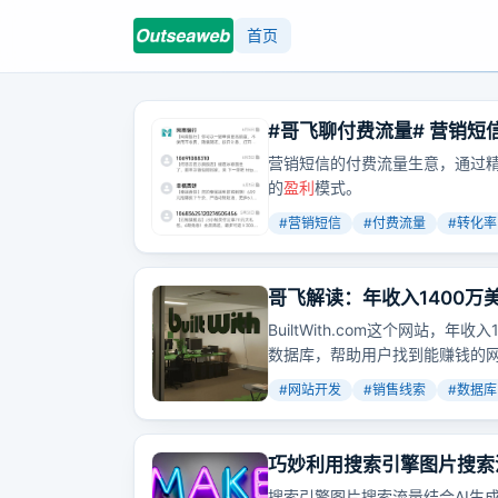
首页
#哥飞聊付费流量# 营销短
营销短信的付费流量生意，通过精算
的
盈利
模式。
#
营销短信
#
付费流量
#
转化率
哥飞解读：年收入1400
BuiltWith.com这个网站
数据库，帮助用户找到能赚钱的
#
网站开发
#
销售线索
#
数据库
巧妙利用搜索引擎图片搜索
搜索引擎图片搜索流量结合AI生