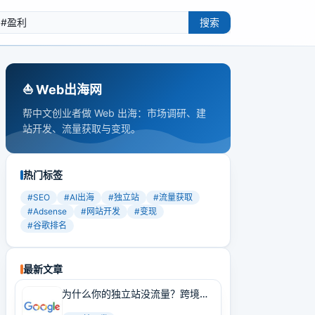
搜索
⛵️ Web出海网
帮中文创业者做 Web 出海：市场调研、建
站开发、流量获取与变现。
热门标签
#
SEO
#
AI出海
#
独立站
#
流量获取
#
Adsense
#
网站开发
#
变现
#
谷歌排名
最新文章
为什么你的独立站没流量？跨境卖
家必学的Google SEO实战技巧！