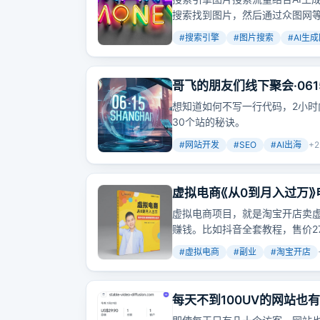
搜索找到图片，然后通过众图网
#
搜索引擎
#
图片搜索
#
AI生
哥飞的朋友们线下聚会·06
想知道如何不写一行代码，2小时
30个站的秘诀。
#
网站开发
#
SEO
#
AI出海
+
2
虚拟电商《从0到月入过万》电
虚拟电商项目，就是淘宝开店卖
赚钱。比如抖音全套教程，售价27
给无数人，无需进货。
#
虚拟电商
#
副业
#
淘宝开店
每天不到100UV的网站也
了！