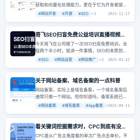
获取和向量化处理能力，更在于它为开发者提供
了一个可以快速部署并获取商业赞助的平台。想
#
网站开发
#
开源
#
SEO
+
2
2023-11-17
象一下，如果你有这样一个工具，是不是也能快
速实现你的项目想法？
哥飞SEO扫盲免费公益培训直播视频，
快转发给你公司同事学习吧
今天哥飞在公司做了一次SEO扫盲免费培训，全
程两个半小时，就讲一件事情，SEO的本质到底
是什么？哥飞的直播，更是花了两个半小时来讲
#
SEO
#
网站运营
#
网站推广
+
2
2025-03-22
SEO的本质，目的就是让大家能够
知
其然更
知
其
所以然。很多人尽管懂一些SEO操作，但是不
知
道为什么这些操作是有效的，为什么要这么做。
关于网站备案、域名备案的一点科普
怎么与时俱进做好SEO工作？先从了解SEO的本
网站备案，实际上是域名备案，一个域名备案后
质开始。
通常只做一个网站。但你
知
道吗，备案系统已经
更新到第三版，现在连App、小
程序
、快应用都
#
网站备案
#
域名备案
#
App备案
+
2
2023-09-11
需要备案了。
看关键词挖掘需求时，CPC到底有没有
参考价值？
CPC是从广告主角度看的单次广告点击单价，不