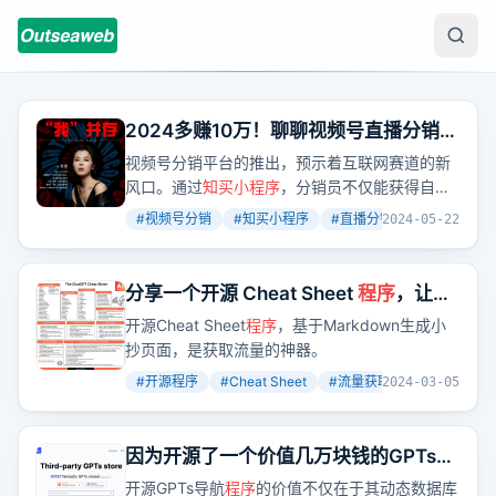
2024多赚10万！聊聊视频号直播分销与
知买小程序
这件大事
视频号分销平台的推出，预示着互联网赛道的新
风口。通过
知买小程序
，分销员不仅能获得自购
省钱的优惠，还能通过分享直播间赚取佣金。平
#
视频号分销
#
知买小程序
#
直播分销
+
3
2024-05-22
台预计6月15号将所有商品与分销系统打通，为
分销员提供丰富的商品资源。
分享一个开源 Cheat Sheet
程序
，让你
可以快速做任何主题的 Cheat Sheet 网
开源Cheat Sheet
程序
，基于Markdown生成小
站
抄页面，是获取流量的神器。
#
开源程序
#
Cheat Sheet
#
流量获取
+
3
2024-03-05
因为开源了一个价值几万块钱的GPTs导
航
程序
，他出海第一周就有收入了
开源GPTs导航
程序
的价值不仅在于其动态数据库