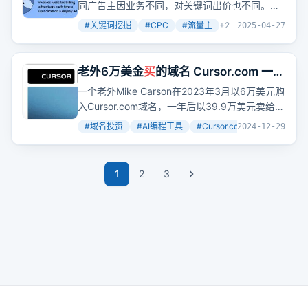
同广告主因业务不同，对关键词出价也不同。做
网站卖流量的我们是流量主，不能仅因CPC低就
#
关键词挖掘
#
CPC
#
流量主
+
2
2025-04-27
判断关键词不值得做。做图文资讯类网站的站长
因主要靠广告变现，会挑选高CPC的关键词。每
个关键词都要看看谁会
买
其流量，若没潜在
买
老外6万美金
买
的域名 Cursor.com 一年
家，CPC就没参考意义。
后卖了39.9万美元：聊聊 Cursor 早期
一个老外Mike Carson在2023年3月以6万美元购
的故事
入Cursor.com域名，一年后以39.9万美元卖给AI
编程工具Cursor。这笔交易是偶然的好运还是精
#
域名投资
#
AI编程工具
#
Cursor.com
+
2
2024-12-29
明的投资？梳理Cursor早期的故事，我们发现
Cursor从一个AI辅助写邮件的工具，到辅助CAD
制作，再到AI编程工具的转变。
1
2
3