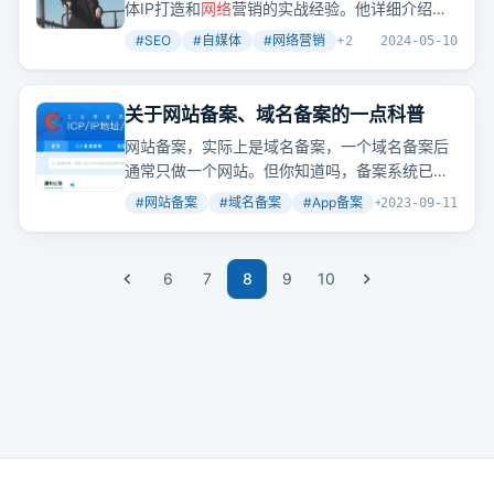
体IP打造和
网络
营销的实战经验。他详细介绍了
SEO服务内容，包括公众号、小红书、视频SEO
#
SEO
#
自媒体
#
网络营销
+
2
2024-05-10
等，并分享了个人成长和未来规划。
关于网站备案、域名备案的一点科普
网站备案，实际上是域名备案，一个域名备案后
通常只做一个网站。但你知道吗，备案系统已经
更新到第三版，现在连App、小程序、快应用都
#
网站备案
#
域名备案
#
App备案
+
2
2023-09-11
需要备案了。
6
7
8
9
10