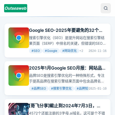
Google SEO-2025年要避免的32个谷
歌SEO 错误
搜索引擎优化（SEO）是提升网站在搜索引擎结
果页面（SERP）中排名的关键，但错误的SEO实
践可能导致网站受到Google的处罚。了解目标受
#
SEO
#
Google
#
网站优化
+
2
2024-11-16
众、制定清晰的SEO策略、创作高质量内容、避
免重复内容和优化元标记等都是维持网站SEO健
康的重要步骤。
2025年1月Google SEO月报：网站品牌
《SEO初学者指南》将成为风口，千万别
品牌SEO是搜索引擎优化的一种特殊形式，专注
忽略！
于提高品牌在搜索引擎结果页面中包含品牌名称
或变体的关键字的可见度。通过针对品牌术语优
#
品牌SEO
#
搜索引擎优化
#
品牌知名度
+
2
2025-01-10
化网站和内容，可以确保当用户搜索品牌或相关
主题时，品牌会出现在显著位置。
【哥飞分享】截止到2024年7月3日，
4572个还可以注册的3字母.ai域名列表
4572个还能注册的3字母.ai域名，这可是个不错