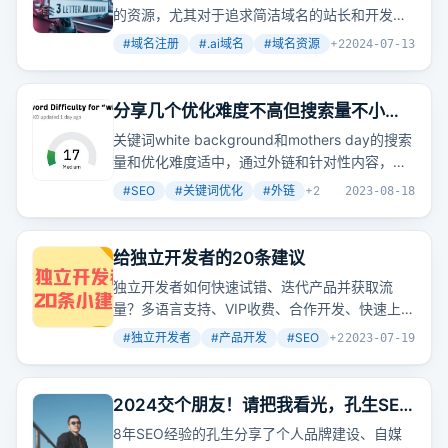
大全
的资源，尤其对于追求简洁域名的站长和开发者
来说。
#
域名注册
#
.ai域名
#
域名资源
+
2
2024-07-13
分享几个优化难度不高但搜索量不小的
关键词
关键词white background和mothers day的搜索
量和优化难度适中，通过外链和针对性内容，可
提升网站排名。
#
SEO
#
关键词优化
#
外链
+
2
2023-08-18
给独立开发者的20条建议
独立开发者如何快速试错、迭代产品并获取流
量？多语言支持、VIP收费、合作开发、快速上
线、技术与推广并重、围绕关键词建站、利用免
#
独立开发者
#
产品开发
#
SEO
+
2
2023-07-19
费流量、及时投入付费广告、做好PlanB、动手
实践，这些是哥飞和他的朋友们给出的20条实用
建议。
2024交个朋友！请把我看光，孔生SEO
大全
8年SEO经验的孔生分享了个人品牌建设、自媒