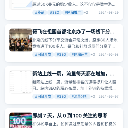
超过50K美元的稳定收入。这不仅仅是数字游
戏，而是对市场需求的深入挖掘和精心策划的宣
#
外链
#
SEO
#
网站推广
+
2
2024-08-20
传推广的成果。
哥飞在祖国首都北京办了一场线下分享
交流会
北京的线下分享交流会异常火爆，原定80人场地
竟挤进了100多人。哥飞和社群成员们分享了如
何从零开始AI出海，实现网站流量和收入的双增
#
网站开发
#
SEO
#
网站运营
+
3
2024-06-03
长。
新站上线一周，流量每天都在增加，哥
飞又来给社群里的朋友们打鸡血了
新网站上线一周，流量和排名的迅猛提升让人瞩
目。站内SEO的精心布局，加上外链的持续增
加，使得网站关键词排名迅速上升，点击量也随
#
网站开发
#
SEO
#
流量分析
+
3
2024-09-07
之增加。这不仅证明了SEO策略的有效性，也展
现了小机会中蕴含的巨大潜力。
即刻 7 天，从 0 到 100 关注的思考
在SNS平台上，如何通过高质量的内容和积极的