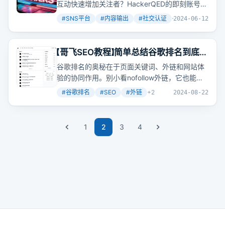
互动快速增加关注者？HackerQED的即刻账号在
7天内从0增长到100个关注，他分享了背后的行
#
SNS平台
#
内容输出
#
社交认证
+
2
2024-06-12
动和思考。
【哥飞SEO教程】简单总结谷歌排名到底怎
么回事；Nofollow 外链也别嫌弃，对于
谷歌排名的奥秘在于页面关键词、外链和网站体
权重提升有作用
验的协同作用。别小看nofollow外链，它也能助
你一臂之力。
#
谷歌排名
#
SEO
#
外链
+
2
2024-08-22
1
2
3
4