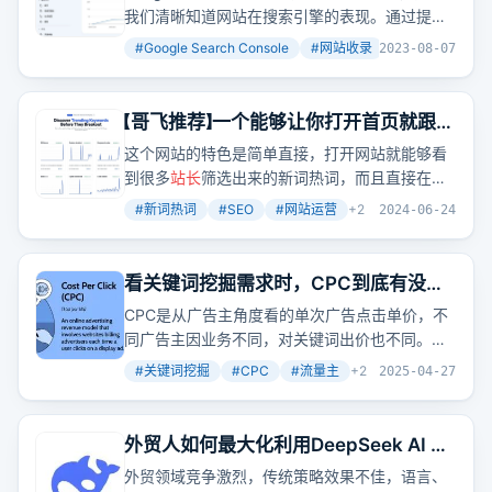
门讲解
我们清晰知道网站在搜索引擎的表现。通过提交
站点地图，我们可以加速网站被收录的过程。而
#
Google Search Console
#
网站收录
#
搜索引擎优化
2023-08-07
通过分析点击数、曝光数等数据，我们可以针对
性地优化网站，提高搜索排名。
【哥飞推荐】一个能够让你打开首页就跟踪
N个新词热词的网站
这个网站的特色是简单直接，打开网站就能够看
到很多
站长
筛选出来的新词热词，而且直接在首
页就把这些词的趋势列出来了，一眼就能看到所
#
新词热词
#
SEO
#
网站运营
+
2
2024-06-24
有词。想象一下，如果你能快速把握这些热词趋
势，是不是就能在内容创作和SEO上抢占先机了
呢？
看关键词挖掘需求时，CPC到底有没有
参考价值？
CPC是从广告主角度看的单次广告点击单价，不
同广告主因业务不同，对关键词出价也不同。做
网站卖流量的我们是流量主，不能仅因CPC低就
#
关键词挖掘
#
CPC
#
流量主
+
2
2025-04-27
判断关键词不值得做。做图文资讯类网站的
站长
因主要靠广告变现，会挑选高CPC的关键词。每
个关键词都要看看谁会买其流量，若没潜在买
外贸人如何最大化利用DeepSeek AI 的
家，CPC就没参考意义。
价值？
外贸领域竞争激烈，传统策略效果不佳，语言、