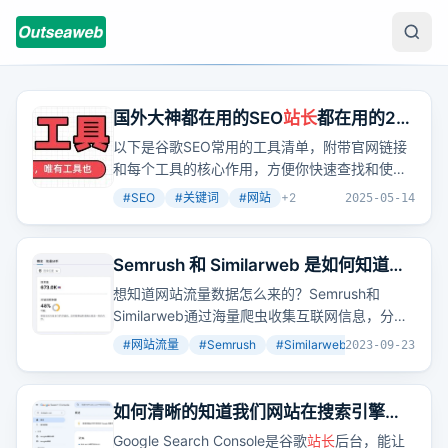
国外大神都在用的SEO
站长
都在用的22
个免费工具，小白必看！
以下是谷歌SEO常用的工具清单，附带官网链接
和每个工具的核心作用，方便你快速查找和使
用，建议收藏，以免以后想找，找不到！
#
SEO
#
关键词
#
网站
+
2
2025-05-14
Semrush 和 Similarweb 是如何知道每
个网站的流量数据的？
想知道网站流量数据怎么来的？Semrush和
Similarweb通过海量爬虫收集互联网信息，分析
链接
关系
，爬取搜索引擎关键词搜索结果，与网
#
网站流量
#
Semrush
#
Similarweb
+
3
2023-09-23
站合作获取数据，建立流量模型，推算出每个网
站的流量。
如何清晰的知道我们网站在搜索引擎的
表现：Google Search Console 使用入
Google Search Console是谷歌
站长
后台，能让