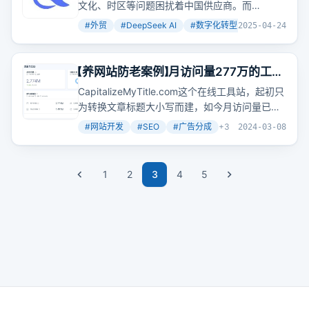
文化、时区等问题困扰着中国供应商。而
DeepSeek作为国产AI大模型，具有多语言能
#
外贸
#
DeepSeek AI
#
数字化转型
+
8
2025-04-24
力、文档分析与信息提取功能、市场研究与数据
洞察能力等核心能力，能够为外贸人提供多语言
翻译、内容创作、市场分析等服务，帮助外贸人
【养网站防老案例】月访问量277万的工具
优化客户沟通与
关系
管理、革新产品与内容营
站，已运行11年
CapitalizeMyTitle.com这个在线工具站，起初只
销、辅助市场研究与拓展、优化交易流程、提升
为转换文章标题大小写而建，如今月访问量已达
企业内部知识管理与团队协作效率。
277万，页面数量超108万。它不仅满足了核心搜
#
网站开发
#
SEO
#
广告分成
+
3
2024-03-08
索需求，还拓展了更多功能，如摩斯密码转换器
等，以获取更大流量。
1
2
3
4
5