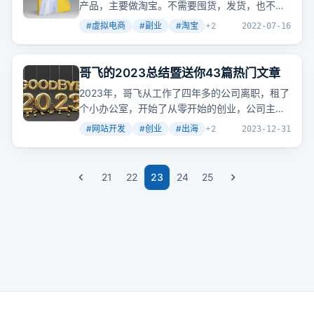
产品，主要做淘宝。不需要囤货，发货，也不需
要物流，一本万利，前期发布产品，后期属于半
#
虚拟电商
#
副业
#
淘宝
+
2
2022-07-16
自动化盈利。
哥飞的2023总结暨送你43篇热门文章
2023年，哥飞从工作了四年多的公司离职，租了
个小办公室，开始了从零开始的创业，公司主要
业务是出海做网站。
#
网站开发
#
创业
#
出海
+
2
2023-12-31
21
22
23
24
25