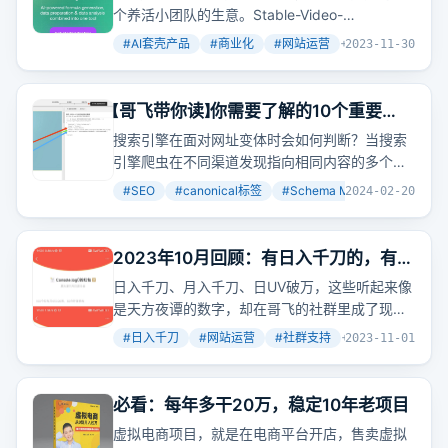
个养活小团队的生意。Stable-Video-
Diffusion.com通过AI模型将图片转成视频，而
#
AI套壳产品
#
商业化
#
网站运营
+
2
2023-11-30
Formula Bot、Photo AI和PDF.ai等网站则展示了
如何从小规模起步，通过AI技术实现商业化。
【哥飞带你读】你需要了解的10个重要
SEO元标签（下）
搜索引擎在面对网址变体时会如何判断？当搜索
引擎爬虫在不同渠道发现指向相同内容的多个链
接时，它们可能会认为存在重复网页。为了避免
#
SEO
#
canonical标签
#
Schema Markup
+
2
2024-02-20
这种情况，使用canonical标签明确告诉搜索引擎
哪个是规范网址，从而避免内容重复问题，确保
所有外部链接的权重都汇聚到一个规范网址上，
2023年10月回顾：有日入千刀的，有月
提升网站排名。
入千刀的，也有日UV破万的，还有才上
日入千刀、月入千刀、日UV破万，这些听起来像
第一个网站的，大家都是好样的
是天方夜谭的数字，却在哥飞的社群里成了现
实。
#
日入千刀
#
网站运营
#
社群支持
+
2
2023-11-01
必看：每年多干20万，稳定10年老项目
虚拟电商项目，就是在电商平台开店，售卖虚拟