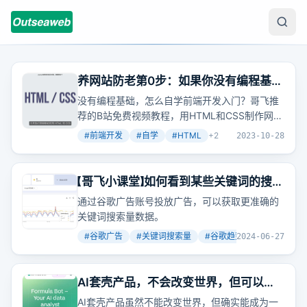
养网站防老第0步：如果你没有编程基
础，如果你不会前端开发，那么推荐跟
没有编程基础，怎么自学前端开发入门？哥飞推
着这个免费视频教程学习
荐的B站免费视频教程，用HTML和CSS制作网
页，无需一开始就学习Vue或React。
#
前端开发
#
自学
#
HTML
+
2
2023-10-28
【哥飞小课堂】如何看到某些关键词的搜索
量？
通过谷歌广告账号投放广告，可以获取更准确的
关键词搜索量数据。
#
谷歌广告
#
关键词搜索量
#
谷歌趋势
+
2
2024-06-27
AI套壳产品，不会改变世界，但可以成
为一个生意，养活一个小团队
AI套壳产品虽然不能改变世界，但确实能成为一