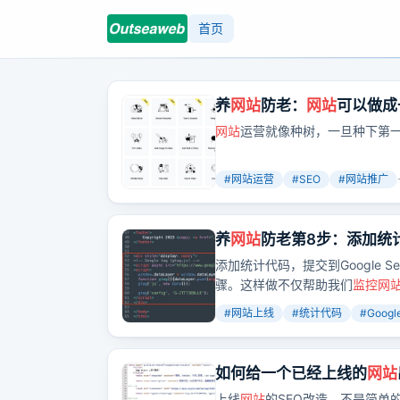
首页
养
网站
防老：
网站
可以做成
网站
运营就像种树，一旦种下第
#
网站运营
#
SEO
#
网站推广
养
网站
防老第8步：添加统计代码
等待被收录
添加统计代码，提交到Google Se
骤。这样做不仅帮助我们
监控
网
#
网站上线
#
统计代码
#
Googl
如何给一个已经上线的
网站
上线
网站
的SEO改造，不是简单