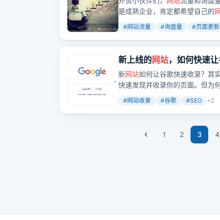
外贸小伙伴们，
网站
流量和询盘
是成熟企业，肯定都希望自己的
能让
网站
流量持续增长、询盘量
#
网站流量
#
询盘量
#
页面更新
会蹭蹭上涨！
新上线的
网站
，如何快速让
新
网站
如何让谷歌快速收录？其实
快速发现并收录你的页面。但为何
参数显示不同内容，以此来覆盖
#
网站收录
#
谷歌
#
SEO
+
2
1
2
3
4