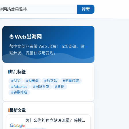
搜索
⛵️ Web出海网
帮中文创业者做 Web 出海：市场调研、建
站开发、流量获取与变现。
热门标签
#
SEO
#
AI出海
#
独立站
#
流量获取
#
Adsense
#
网站开发
#
变现
#
谷歌排名
最新文章
为什么你的独立站没流量？跨境卖
家必学的Google SEO实战技巧！