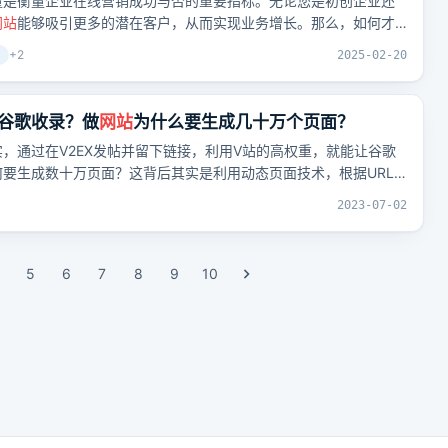
量是衡量企业在线营销成功与否的重要指标。无论您是初创企业还
网站
能够吸引更多的潜在客户，从而实现业务增长。那么，如何才
不断攀升呢？其实，只需做到以下三点，你的
网站
流量和询盘量就
+
2
2025-02-20
谷歌收录？做
网站
为什么要生成几十万个页面？
，通过在V2EX发帖并留下链接，利用V站的高权重，就能让谷歌
要生成数十万页面？这背后其实是利用动态页面技术，根据URL
更多关键词，吸引搜索引擎流量。
2023-07-02
5
6
7
8
9
10