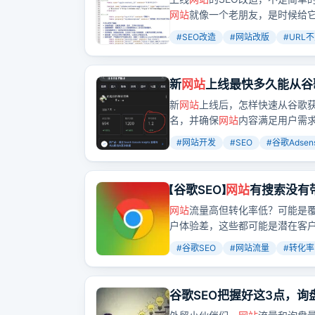
网站
就像一个老朋友，是时候给
#
SEO改造
#
网站改版
#
URL
新
网站
上线最快多久能从谷
新
网站
上线后，怎样快速从谷歌
名，并确保
网站
内容满足用户需
#
网站开发
#
SEO
#
谷歌Adsen
【谷歌SEO】
网站
有搜索没有
网站
流量高但转化率低？可能是
户体验差，这些都可能是潜在客
#
谷歌SEO
#
网站流量
#
转化率
谷歌SEO把握好这3点，询