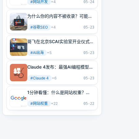
#
网站开发
+
4
05-24
为什么你的内容不被收录？可能是
内部链接没做好！3分钟学会正确
#
谷歌SEO
+
4
方法
05-23
哥飞在北京SCAI实验室开业仪式上
的讲话
#
AI出海
+
5
05-23
Claude 4发布：最强AI编程模型
+最强AI Agent基建！
#
Claude 4
+
6
05-23
1分钟看懂：什么是网站权重？
2025年谷歌最新网站权重提高指
#
网站权重
+
22
南（原创不易）
05-22