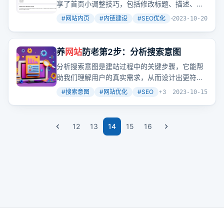
享了首页小调整技巧，包括修改标题、描述、增
加导航栏和国家列表的title属性，以及内页的标
#
网站内页
#
内链建设
#
SEO优化
+
3
2023-10-20
题、描述和h1标签优化。还介绍了生成电话号码
功能和基于关键词生成更多相关内容的技巧。
养
网站
防老第2步：分析搜索意图
分析搜索意图是建站过程中的关键步骤，它能帮
助我们理解用户的真实需求，从而设计出更符合
用户期望的
网站
内容。就像哥飞文章中提到的，
#
搜索意图
#
网站优化
#
SEO
+
3
2023-10-15
通过收集和分析搜索推荐词，我们能够获得关于
用户意图的宝贵信息。
12
13
14
15
16