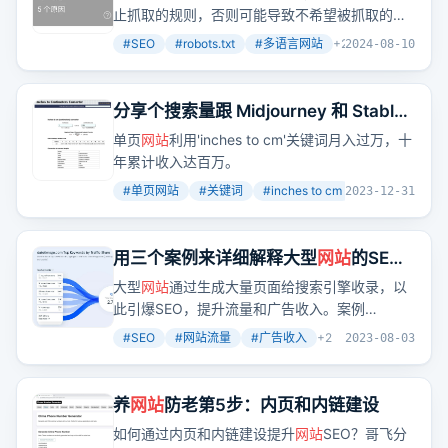
的页面
止抓取的规则，否则可能导致不希望被抓取的页
面被搜索引擎索引。
#
SEO
#
robots.txt
#
多语言网站
+
2
2024-08-10
分享个搜索量跟 Midjourney 和 Stable
Diffusion 差不多的关键词，有个单页
网
单页
网站
利用'inches to cm'关键词月入过万，十
站
用这个关键词赚了100万
年累计收入达百万。
#
单页网站
#
关键词
#
inches to cm
+
3
2023-12-31
用三个案例来详细解释大型
网站
的SEO
引爆点为什么是生成几十万个页面给搜
大型
网站
通过生成大量页面给搜索引擎收录，以
索引擎收录（上）
此引爆SEO，提升流量和广告收入。案例
DateTimeGo.com通过生成大量时间查询页面，
#
SEO
#
网站流量
#
广告收入
+
2
2023-08-03
每月获得3万美元广告费。
养
网站
防老第5步：内页和内链建设
如何通过内页和内链建设提升
网站
SEO？哥飞分