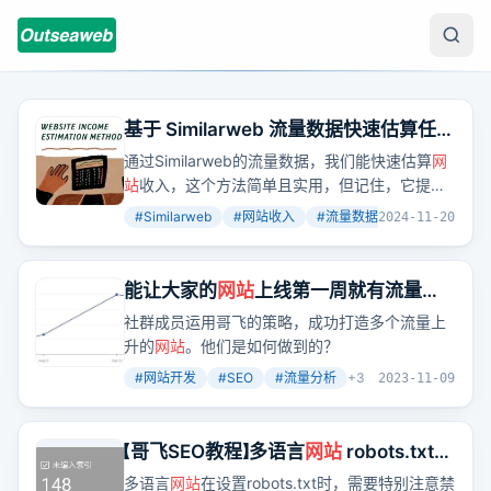
基于 Similarweb 流量数据快速估算任意
网站
收入方法分享
通过Similarweb的流量数据，我们能快速估算
网
站
收入，这个方法简单且实用，但记住，它提供
的只是一个参考值，实际收入可能有所不同。
#
Similarweb
#
网站收入
#
流量数据
+
2
2024-11-20
能让大家的
网站
上线第一周就有流量的
付费社群“哥飞的朋友们”优惠进行中，
社群成员运用哥飞的策略，成功打造多个流量上
仅剩79个名额就要涨价了
升的
网站
。他们是如何做到的？
#
网站开发
#
SEO
#
流量分析
+
3
2023-11-09
【哥飞SEO教程】多语言
网站
robots.txt
设置指南：如何正确阻止不希望被抓取
多语言
网站
在设置robots.txt时，需要特别注意禁