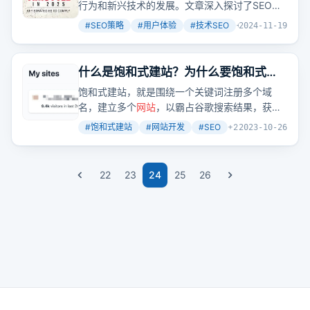
行为和新兴技术的发展。文章深入探讨了SEO的
基本原理，核心组成部分，并介绍了强大SEO策
#
SEO策略
#
用户体验
#
技术SEO
+
2
2024-11-19
略所需的四个基本要素，强调了高质量内容、技
术优化、用户体验和链接建设的重要性。
什么是饱和式建站？为什么要饱和式建
站？怎么实现饱和式建站？
饱和式建站，就是围绕一个关键词注册多个域
名，建立多个
网站
，以霸占谷歌搜索结果，获取
更多流量。这种方法能提高
网站
在搜索结果中的
#
饱和式建站
#
网站开发
#
SEO
+
2
2023-10-26
排名，增加用户停留时间，从而提升
网站
质量，
实现流量和订单的增长。
22
23
24
25
26