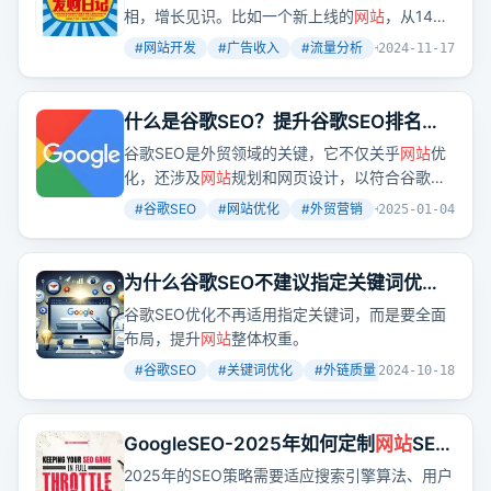
相，增长见识。比如一个新上线的
网站
，从14号
开始放广告到今天，收入已经达到六百多美元。
#
网站开发
#
广告收入
#
流量分析
+
3
2024-11-17
这个广告单价，就是我们出海的原因。
什么是谷歌SEO？提升谷歌SEO排名必
须掌握的5大要点！
谷歌SEO是外贸领域的关键，它不仅关乎
网站
优
化，还涉及
网站
规划和网页设计，以符合谷歌的
排名规则，确保
网站
在内容、结构、链接上获得
#
谷歌SEO
#
网站优化
#
外贸营销
+
2
2025-01-04
更好的搜索结果排名。
为什么谷歌SEO不建议指定关键词优
化？
谷歌SEO优化不再适用指定关键词，而是要全面
布局，提升
网站
整体权重。
#
谷歌SEO
#
关键词优化
#
外链质量
+
2
2024-10-18
GoogleSEO-2025年如何定制
网站
SEO
策略和优化方案
2025年的SEO策略需要适应搜索引擎算法、用户