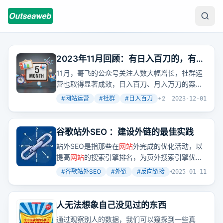
2023年11月回顾：有日入百刀的，有月
入万刀的，也有日UV破万的，还有才上
11月，哥飞的公众号关注人数大幅增长，社群运
第一个
网站
的，大家都是好样的
营也取得显著成效，日入百刀、月入万刀的案例
不断涌现。
#
网站运营
#
社群
#
日入百刀
+
2
2023-12-01
谷歌站外SEO ：建设外链的最佳实践
站外SEO是指那些在
网站
外完成的优化活动，以
提高
网站
的搜索引擎排名，为页外搜索引擎优化
建立反向链接、鼓励品牌搜索以及增加社交媒体
#
谷歌站外SEO
#
外链
#
反向链接
+
5
2025-01-11
上的参与度和分享。反向链接意味着其他
网站
对
你投信任票，当你获得越多的反向链接，意味着
你的内容受到越多人的信任，
网站
排名自然将受
人无法想象自己没见过的东西
到积极影响。
通过观察别人的数据，我们可以窥探到一些真