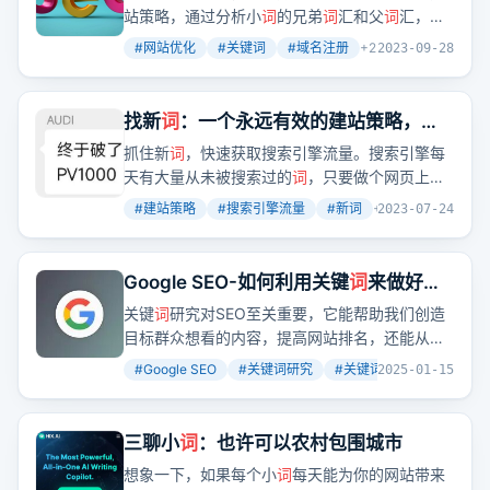
站策略，通过分析小
词
的兄弟
词
汇和父
词
汇，逐
步扩展网站关键
词
覆盖范围，实现从小
词
到大
词
#
网站优化
#
关键词
#
域名注册
+
2
2023-09-28
的优化过程。
找新
词
：一个永远有效的建站策略，让
你快速拿到搜索引擎流量
抓住新
词
，快速获取搜索引擎流量。搜索引擎每
天有大量从未被搜索过的
词
，只要做个网页上
去，被收录了，就能排名第一。
#
建站策略
#
搜索引擎流量
#
新词
+
2
2023-07-24
Google SEO-如何利用关键
词
来做好
SEO优化，突破流量1k+
关键
词
研究对SEO至关重要，它能帮助我们创造
目标群众想看的内容，提高网站排名，还能从关
键
词
吸引更多潜在受众，扩大客户群。关键
词
的
#
Google SEO
#
关键词研究
#
关键词类型
+
2
2025-01-15
类型有很多，包括短尾关键
词
、中短尾关键
词
、
长尾关键
词
、信息意图关键
词
、导航意图关键
词
、商业意图关键
词
、交易意图关键
词
、品牌
三聊小
词
：也许可以农村包围城市
词
、产品
词
、竞品
词
、地域
词
、人群
词
、核心
想象一下，如果每个小
词
每天能为你的网站带来
词
、LSI关键
词
等。我们可以通过研究目标群众、