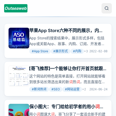
苹果App Store六种不同的展示，内
购，游戏预定（基础篇）
App Store的搜索结果中，展示形式多样，包括
App或关联App、故事、内购、订阅、开发者名
片和
联想词
。其中，故事和内购的展示位置尤为
#
App Store
#
展示形式
#
内购
+
3
2022-02-08
关键，能够显著提高App的曝光和下载转化。
【哥飞推荐】一个能够让你打开首页就跟踪
N个新
词
热
词
的网站
这个网站的特色是简单直接，打开网站就能够看
到很多站长筛选出来的新
词
热
词
，而且直接在首
页就把这些
词
的趋势列出来了，一眼就能看到所
#
新词热词
#
SEO
#
网站运营
+
2
2024-06-24
有
词
。想象一下，如果你能快速把握这些热
词
趋
势，是不是就能在内容创作和SEO上抢占先机了
呢？
保小图大：专门给给初学者的用小
词
图
谋大
词
做站策略
用小
词
图谋大
词
，哥飞分享了一套适合新手的建