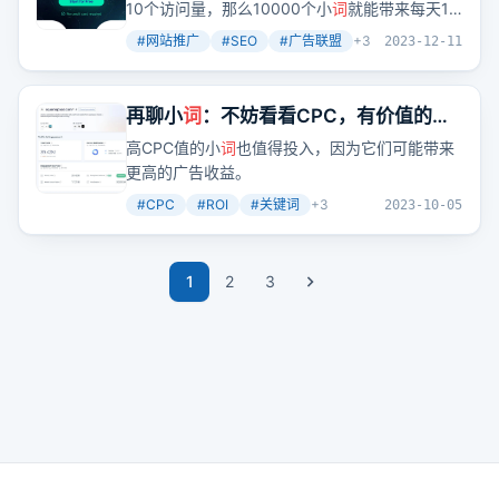
10个访问量，那么10000个小
词
就能带来每天10
使用关键
词
研究工具、透过页面主题分类等方式
万的访问量。这听起来是不是很诱人？
来做好SEO关键
词
研究。同时，我们还需要判断
#
网站推广
#
SEO
#
广告联盟
+
3
2023-12-11
关键
词
的竞争难度，筛选出最合适的关键
词
。
再聊小
词
：不妨看看CPC，有价值的小
词
也是值得做的
高CPC值的小
词
也值得投入，因为它们可能带来
更高的广告收益。
#
CPC
#
ROI
#
关键词
+
3
2023-10-05
1
2
3