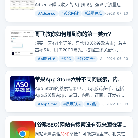
Adsense赚取收入的入门知识，强调了流量思维
的重要性，并详细介绍了创建网站、获取流量、
#
Adsense
#
英文网站
#
流量思维
+
4
2023-07-10
提高
转化
率的步骤和技巧。
哥飞教你如何赚到你的第一美元？
想要一天有1个订单，只需100次谷歌点击；若点
击率5%，则需2000曝光。挖掘需求关键词，利
用谷歌趋势比较，挑选竞争较小的新词，建站加
#
网站开发
#
SEO
#
谷歌趋势
+
3
2024-06-20
外链，优化排名提升
转化
，订单自然来。
苹果App Store六种不同的展示，内
购，游戏预定（基础篇）
App Store的搜索结果中，展示形式多样，包括
App或关联App、故事、内购、订阅、开发者名
片和联想词。其中，故事和内购的展示位置尤为
#
App Store
#
展示形式
#
内购
+
3
2022-02-08
关键，能够显著提高App的曝光和下载
转化
。
【谷歌SEO】网站有搜索没有带来潜在客户
是怎么办？
网站流量高但
转化
率低？可能是覆盖率、相关性