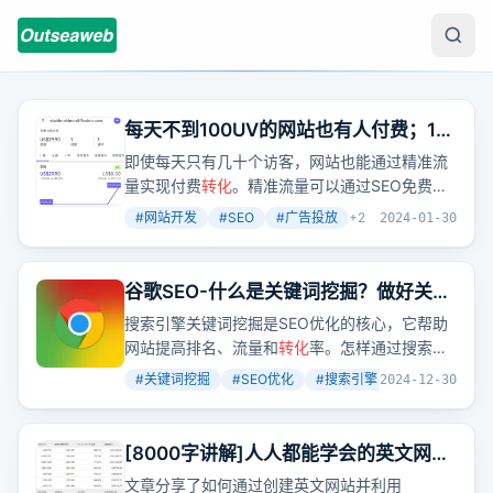
每天不到100UV的网站也有人付费；11
月初做的网站现在已经月收入3000美元
即使每天只有几十个访客，网站也能通过精准流
了！
量实现付费
转化
。精准流量可以通过SEO免费获
取或通过广告投放付费获取。
#
网站开发
#
SEO
#
广告投放
+
2
2024-01-30
谷歌SEO-什么是关键词挖掘？做好关键
词的挖掘只需掌握这3种方法！
搜索引擎关键词挖掘是SEO优化的核心，它帮助
网站提高排名、流量和
转化
率。怎样通过搜索引
擎自动完成、Google Adwords工具和分析竞争
#
关键词挖掘
#
SEO优化
#
搜索引擎
+
2
2024-12-30
对手策略来挖掘关键词？
[8000字讲解]人人都能学会的英文网站
Adsense 赚钱入门
文章分享了如何通过创建英文网站并利用