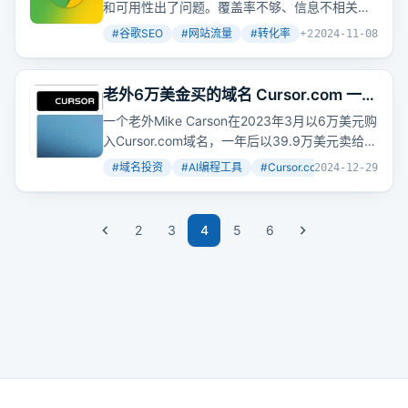
和可用性出了问题。覆盖率不够、信息不相关、
用户体验差，这些都可能是潜在客户流失的原
#
谷歌SEO
#
网站流量
#
转化率
+
2
2024-11-08
因。那么，如何提升网站对潜在客户的吸引力
呢？
老外6万美金买的域名 Cursor.com 一年
后卖了39.9万美元：聊聊 Cursor 早期
一个老外Mike Carson在2023年3月以6万美元购
的故事
入Cursor.com域名，一年后以39.9万美元卖给AI
编程工具Cursor。这笔交易是偶然的好运还是精
#
域名投资
#
AI编程工具
#
Cursor.com
+
2
2024-12-29
明的投资？梳理Cursor早期的故事，我们发现
Cursor从一个AI辅助写
邮件
的工具，到辅助CAD
制作，再到AI编程工具的转变。
2
3
4
5
6