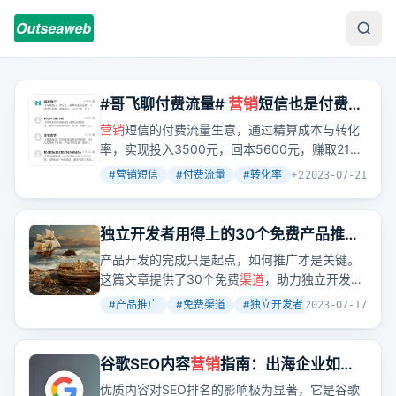
#哥飞聊付费流量#
营销
短信也是付费流
量生意
营销
短信的付费流量生意，通过精算成本与转化
率，实现投入3500元，回本5600元，赚取2100
元的盈利模式。
#
营销短信
#
付费流量
#
转化率
+
2
2023-07-21
独立开发者用得上的30个免费产品推广
渠道
产品开发的完成只是起点，如何推广才是关键。
这篇文章提供了30个免费
渠道
，助力独立开发者
获得初始流量，节省推广费用。
#
产品推广
#
免费渠道
#
独立开发者
+
2
2023-07-17
谷歌SEO内容
营销
指南：出海企业如何
创作
营销
内容？
优质内容对SEO排名的影响极为显著，它是谷歌