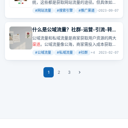
统，这些都是获取网站流量的途径。但具体如何
操作，才能让流量滚滚而来呢？
#
网站流量
#
搜索引擎
#
推广渠道
+
2
2023-09-07
什么是公域流量？社群-运营-引流-转
化-流量！
公域流量和私域流量是商家获取用户资源的两大
渠道
。公域流量像公海，商家需投入成本获取用
户；私域流量则像自家河流，用户资源自主拥有
#
公域流量
#
私域流量
#
社群
+
4
2023-02-07
且无需付费。
1
2
3