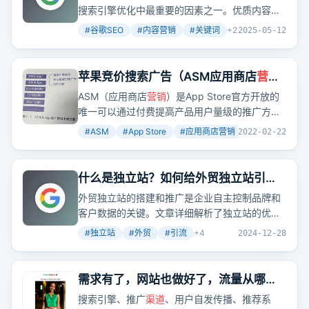
搜索引擎优化中最重要的因素之一。优质内容是
指在特定平台上发布的内容，既能吸引目标受众
#
谷歌SEO
#
内容营销
#
关键词
+
2
2025-05-12
的注意力，又能提供实际价值，满足用户的需求
或解决用户的问题。
苹果竞价搜索广告（ASM应用商店
营
销
）到底是什么?
ASM（应用商店
营销
）是App Store官方开放的
唯一可以通过付费提高产品用户量级的推广方
式。它通过精准的用户定位、多样的数据维度、
#
ASM
#
App Store
#
应用商店营销
+
3
2022-02-22
安全的流量和对ASO的额外好处，帮助开发者在
App Store中获得更多用户。
什么是独立站？如何给外贸独立站引流
推广？
外贸独立站的搭建和推广是企业自主控制品牌和
客户数据的关键。文章详细解析了独立站的优
势、搭建方式及成本，以及多
渠道
推广策略，旨
#
独立站
#
外贸
#
引流
+
4
2024-12-28
在帮助企业精准触达目标用户，提升品牌曝光度
和转化率。那么，你的企业是否已经拥有自己的
独立站了呢？
需求有了，网站也做好了，流量从哪
来？
搜索引擎、推广
渠道
、用户自发传播、推荐系