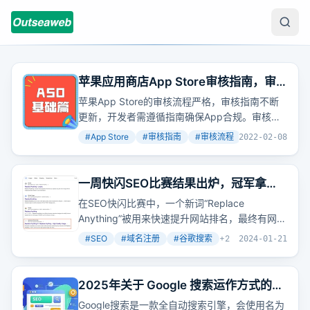
苹果应用商店App Store审核指南，审
核流程
苹果App Store的审核流程严格，审核指南不断
更新，开发者需遵循指南确保App合规。审核被
拒常见原因包括元数据不准确、App完成度不足
#
App Store
#
审核指南
#
审核流程
+
2
2022-02-08
等。若审核被拒，开发者可申诉或申请加速审
核。
一周快闪SEO比赛结果出炉，冠军拿到
了哥飞发出的666元现金奖励
在SEO快闪比赛中，一个新词“Replace
Anything”被用来快速提升网站排名，最终有网站
达到了谷歌首页第四名。
#
SEO
#
域名注册
#
谷歌搜索
+
2
2024-01-21
2025年关于 Google 搜索运作方式的深
度指南
Google搜索是一款全自动搜索引擎，会使用名为