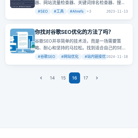
器、网站流量检查器、关键词排名检查器、搜索
引擎结果页检查器、Ahrefs SEO WordPress插
#
SEO
#
工具
#
Ahrefs
+
3
2023-11-13
件、AI写作工具、SEO工具栏，这些工具能帮你
在SEO的路上事半功倍。
你找对谷歌SEO优化的方法了吗？
谷歌SEO并非简单的技术活，而是一场需要策
略、耐心和坚持的马拉松。找到适合自己的SEO
策略并持之以恒地执行，是成功的关键。
#
谷歌SEO
#
网站优化
#
站内链接优化
+
3
2024-11-18
14
15
16
17