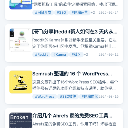
“网页抓取工具”的软件定期探索网络，找出可添
加到Google索引中的网页。本文档从网站的角度
#
网站开发
#
SEO
#
网站运营
+
2
2025-02-24
介绍了Google搜索运作方式的各个阶段。掌握这
些基础知识可以帮助您解决抓取问题、让您的网
页编入索引，并且了解如何优化您的网站在
【哥飞分享】Reddit新人如何在3 天内从负
Google搜索结果中的呈现效果。
数到 300+ Karma
Reddit的Karma体系对新手来说至关重要，它决
定了你能否在社区中发声。但积累Karma并非易
事，直到发现在'鹦鹉板块'发帖能快速提升
#
Reddit
#
Karma
#
社区
+
2
2024-09-12
Karma。
Semrush 整理的 16 个 WordPress
SEO 插件 2024 版
这篇文章列出了16个WordPress SEO插件，每个
插件都有详尽的功能介绍和特点说明，助你提升
网站SEO表现。但这么多工具，究竟哪个最适合
#
WordPress
#
SEO插件
#
网站优化
+
2
2024-03-16
你的网站呢？
介绍几个 Ahrefs 家的免费SEO工具
Free SEO Tools（下）
Ahrefs家的免费SEO工具，你用了吗？坏链检查