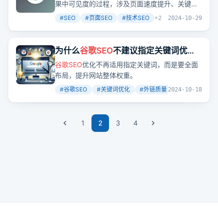
果中可见度的过程，涉及页面速度提升、关键词
研究和内容创建等多个方面。那么，如何有效地
#
SEO
#
页面SEO
#
技术SEO
+
2
2024-10-29
进行
SEO
优化呢？这篇文章提供了一个全面的
SEO
初学者指南，从基础知识到技术细节，帮助
你掌握
SEO
的核心技巧。
为什么
谷歌
SEO
不建议指定关键词优
化？
谷歌
SEO
优化不再适用指定关键词，而是要全面
布局，提升网站整体权重。
#
谷歌SEO
#
关键词优化
#
外链质量
+
2
2024-10-18
1
2
3
4