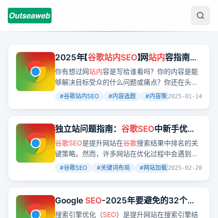
2025年【
谷歌站内SEO
】网
站内
容指南，
教你策划好"内容选题"！
你有想过网
站内
容是写给谁看吗？你的内容是能
够解决目标受众的什么问题或痛点？你还在头痛
呢该怎么选题？我们将在这里教你如何策划好“内
#
谷歌站内SEO
#
内容选题
#
内容策划
+
5
2025-01-14
容选题”，用对的内容来吸引对的人，引入更多自
然流量来提升
SEO
排名！
独立站问题指南：
谷歌
SEO
中新手优化
常见的10大问题及解决方案
谷歌
SEO
是提升网站在
谷歌
搜索结果中排名的关
键策略。然而，许多网站在优化过程中会遇到各
种问题，导致排名不理想甚至被惩罚。本文将详
#
谷歌SEO
#
关键词布局
#
网站加载速度
+
7
2025-02-20
细探讨
谷歌
SEO
中常见的10大问题，并提供实用
的解决方案，帮助你避免陷阱，提升网站表现。
Google
SEO
-2025年要避免的32个
谷
歌
SEO
错误
搜索引擎优化（
SEO
）是提升网站在搜索引擎结