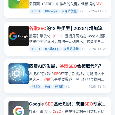
果页面（SERP）中排名的关键，但错误的
SEO
实
践可能导致网站受到Google的处罚。了解目标受
#
SEO
#
Google
#
网站优化
+
2
2024-11-16
众、制定清晰的
SEO
策略、创作高质量内容、避
免重复内容和优化元标记等都是维持网站
SEO
健
康的重要步骤。
谷歌
SEO
的12 种类型 | 2025年增加流量
的顶级
SEO
技术
搜索引擎优化（
SEO
）是提升网站在Google搜索
结果中关键词可见度的一系列技术，它关乎自然
流量的产生。文章详细介绍了12种
SEO
类型，从
#
SEO
#
谷歌SEO
#
网站流量
+
2
2024-11-20
页面
SEO
到国际
SEO
，每种都有其独特的策略和
优势，帮助网站在搜索引擎结果页面上获得更好
的排名。
随着AI的发展，
谷歌
SEO
会被取代吗？
AI技术的兴起给
SEO
带来了新挑战，可能淘汰小
白客户，
谷歌
仍是重要渠道，其市场地位稳固，
内容质量和用户体验是关键，数据分析助力精准
#
SEO
#
AI
#
谷歌
+
3
2025-01-14
优化，AI工具可辅助内容创作，
SEO
从业者需顺
应潮流提升能力。
Google
SEO
基础知识：来自
SEO
专家的
谷歌
SEO
初学者指南
搜索引擎优化（
SEO
）是提升网站在自然搜索结