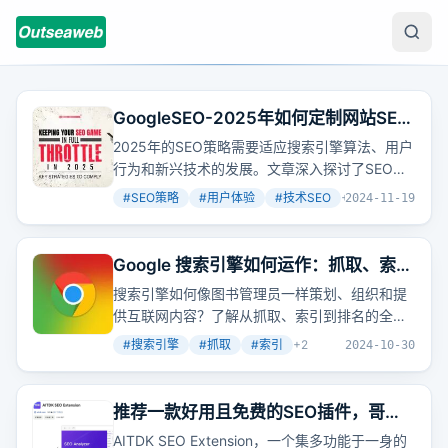
GoogleSEO-2025年如何定制网站SEO
策略和优化方案
2025年的SEO策略需要适应搜索引擎算法、用户
行为和新兴技术的发展。文章深入探讨了SEO的
基本原理，核心组成部分，并介绍了强大SEO策
#
SEO策略
#
用户体验
#
技术SEO
+
2
2024-11-19
略所需的四个基本要素，强调了高质量内容、技
术优化、用户体验和链接建设的重要性。
Google 搜索引擎如何运作：抓取、索
引、排名等
搜索引擎如何像图书管理员一样策划、组织和提
供互联网内容？了解从抓取、索引到排名的全过
程，掌握让网站内容被正确编入索引并提升排名
#
搜索引擎
#
抓取
#
索引
+
2
2024-10-30
的技巧。
推荐一款好用且免费的SEO插件，哥飞
天天都在用
AITDK SEO Extension，一个集多功能于一身的