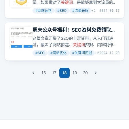
量。如果做对了
关键词
，是能够拿到大流量的。
#
网站运营
#
SEO
#
流量获取
+
2
2024-01-17
周末公众号福利！SEO资料免费领取
中，赶紧看过来！
这篇文章汇集了SEO的丰富资料，从入门到进
阶，覆盖了网站搭建、
关键词
挖掘、内容制作等
全方位技巧，旨在帮助学习者系统掌握SEO优
#
SEO
#
网站优化
#
关键词挖掘
+
2
2024-12-29
化。
16
17
18
19
20