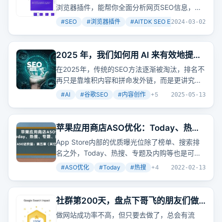
浏览器插件，能帮你全面分析网页SEO信息，从
标题、描述到图片标签，再到流量概览，一应俱
#
SEO
#
浏览器插件
#
AITDK SEO Extension
+
3
2024-03-02
全。想象一下，一个插件就能让你掌握网页的
SEO全貌，是不是很酷？
2025 年，我们如何用 AI 来有效地提升
谷歌SEO效果？
在2025年，传统的SEO方法逐渐被淘汰，排名不
再只是靠堆积内容和拼命发外链，而是更讲究是
否真的解决了用户的问题。AI正在重新塑造
#
AI
#
谷歌SEO
#
内容创作
+
5
2025-05-13
SEO，我们可以配合一些工具使用，从策略出
发，做以用户为中心的SEO，同时关注技术优化
和数据指导内容优化。
苹果应用商店ASO优化：Today、热
搜、专题、内购、预定优化介绍（进阶
App Store内部的优质曝光位除了榜单、搜索排
篇五）
名之外，Today、热搜、专题及内购等也是可以
带来流量的。如何申请Today、登上热搜、进入
#
ASO优化
#
Today
#
热搜
+
4
2022-02-13
专题、推广内购以及申请开发者名片和预订功
能，这篇文章都给出了详细的指导和建议。
社群第200天，盘点下哥飞的朋友们做
的部分网站流量
做网站成功率不高，但只要去做了，总会有流