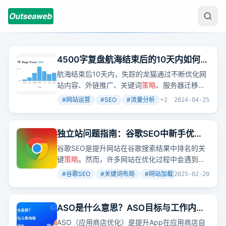
4500字复盘航海结束后的10天内如何做
到天天进账
航海结束后10天内，失踪的龙猫通过不断优化网
站内容、外链推广、关键词
策略
、服务器迁移和
功能升级，实现了天天进账。他的经历告诉我
#
网站运营
#
SEO
#
流量分析
+
2
2024-04-25
们，即使在冷启动的情况下，通过不断学习和实
践，也能在短时间内获得收益。
独立站问题指南：谷歌SEO中新手优化
常见的10大问题及解决方案
谷歌SEO是提升网站在谷歌搜索结果中排名的关
键
策略
。然而，许多网站在优化过程中会遇到各
种问题，导致排名不理想甚至被惩罚。本文将详
#
谷歌SEO
#
关键词布局
#
网站加载速度
+
7
2025-02-20
细探讨谷歌SEO中常见的10大问题，并提供实用
的解决方案，帮助你避免陷阱，提升网站表现。
ASO是什么意思？ASO目标与工作内
容，ASO常见误区（基础篇）
ASO（应用商店优化）是提升App在应用商店自