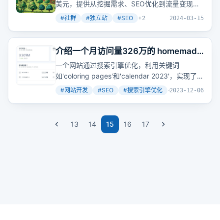
美元，提供从挖掘需求、SEO优化到流量变现的
实的。创建真正有价值的工具网站，并通过品牌
全方位指导。
关联建立合理的链接，是一种可持续的、白帽的
#
社群
#
独立站
#
SEO
+
2
2024-03-15
SEO
策略
。
介绍一个月访问量326万的 homemade
网站，以及更多其它相似网站
一个网站通过搜索引擎优化，利用关键词
如'coloring pages'和'calendar 2023'，实现了月
访问量326万的惊人成绩。这不仅展示了搜索引
#
网站开发
#
SEO
#
搜索引擎优化
+
2
2023-12-06
擎流量的价值，也强调了移动端适配的重要性。
13
14
15
16
17