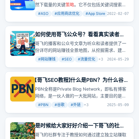
然下载量的关键
策略
。它不仅包括关键词搜索排
名优化，还涵盖了榜单排名、转化率优化等多个
#
ASO
#
应用商店优化
#
App Store
+
3
2022-02-07
方面。ASO的目标是通过增加展示量和提升转化
率来获取更多用户，而不仅仅是简单的刷榜行
为。
如何使用哥飞公众号？看看真实读者的
真实行动
哥飞的播客和公众号文章为听众和读者提供了一
份详尽的网站赚钱全景地图，从挖掘需求、建
站、SEO流量优化到收入提升，每个环节都讲解
#
网站赚钱
#
SEO
#
流量优化
+
3
2024-05-29
得细致入微。这不仅是一份指南，更是一份激
励，让人相信通过持续优化和
策略
设计，可以打
造出属于自己的赚钱机器。
【哥飞SEO教程】什么是PBN？为什么谷歌
要打击PBN？我们怎么防止成为PBN？
PBN全称是Private Blog Network，即私有博客
网络，是一伙人做的一大批网站，主要目的是给
别的网站提供外链，以提升目标网站权重和排
#
PBN
#
谷歌
#
外链
+
3
2025-05-09
名。谷歌打击PBN是因为它破坏了谷歌的生态，
降低了用户体验，影响了谷歌的市场占有率。为
避免被误判为PBN，应确保工具站有实际价值、
是时候给大家好好介绍一下哥飞的社群
真实访问量、不使用相同模板、不发布相同文
了，毕竟刚被二十年站长大佬夸过
哥飞的社群专注于教授如何通过建立独立站赚取
章、有自己的品牌和Logo、反链主要是自然而真