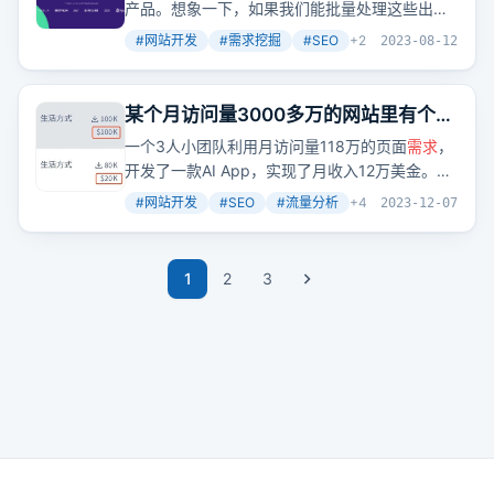
产品。想象一下，如果我们能批量处理这些出站
域名，查询它们的注册时间、流量数据和历史页
#
网站开发
#
需求挖掘
#
SEO
+
2
2023-08-12
面，再根据特定条件筛选，是不是就能快速找到
那些正在推广中的新网站？
某个月访问量3000多万的网站里有个月
访问量118万的页面，有人基于这个页面
一个3人小团队利用月访问量118万的页面
需求
，
的
需求
做了个月收入12万+美金的AI
开发了一款AI App，实现了月收入12万美金。这
App
是否意味着，通过深入
挖掘
流量背后的
需求
，我
#
网站开发
#
SEO
#
流量分析
+
4
2023-12-07
们也能创造出高价值的产品？
1
2
3