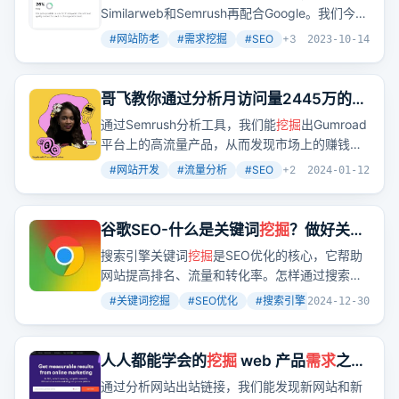
Similarweb和Semrush再配合Google。我们今天
用文章中提到的一些词实际给大家演示一下如何
#
网站防老
#
需求挖掘
#
SEO
+
3
2023-10-14
挖掘
需求
。
哥飞教你通过分析月访问量2445万的
Gumroad 高流量页面来
挖掘
他人正在赚
通过Semrush分析工具，我们能
挖掘
出Gumroad
钱的
需求
平台上的高流量产品，从而发现市场上的赚钱
需
求
。这不仅展示了如何通过分析工具来发现商
#
网站开发
#
流量分析
#
SEO
+
2
2024-01-12
机，还提供了一个实际案例：一个颜值打分服务
在短短两个月内通过用户付费赚取了8.2万人民
币，而同样的流量如果仅靠广告收入则仅有1.9
谷歌SEO-什么是关键词
挖掘
？做好关键
万。这巨大的差异让人不禁思考，我们是否也能
词的
挖掘
只需掌握这3种方法！
搜索引擎关键词
挖掘
是SEO优化的核心，它帮助
通过满足这些
需求
来实现盈利呢？
网站提高排名、流量和转化率。怎样通过搜索引
擎自动完成、Google Adwords工具和分析竞争
#
关键词挖掘
#
SEO优化
#
搜索引擎
+
2
2024-12-30
对手策略来
挖掘
关键词？
人人都能学会的
挖掘
web 产品
需求
之从
出站域名发现新
需求
新产品
通过分析网站出站链接，我们能发现新网站和新