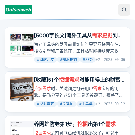
【5000字长文】海外工具从
需求挖掘
到网
站制作全流程让你一篇文章学会
海外工具站的发展前景如何？只要互联网存在，
搜索引擎和广告还在，工具站就能持续带来收
益。关键在于提供真正有用的工具，让用户自发
#
网站开发
#
需求挖掘
#
SEO
+
2
2023-09-06
传播。现在，尤其是AI相关的工具，更是容易获
得用户的青睐。
【收藏】51个
挖掘
需求
时能用得上的财富
密码关键词哥飞免费赠送给大家
挖掘
需求
时，关键词是打开用户
需求
宝库的钥
匙。哥飞分享的这51个工具类关键词，覆盖了翻
译、生成、转换等多个领域，每个词背后都隐藏
#
挖掘需求
#
关键词
#
工具类
+
2
2023-09-12
着巨大的用户
需求
。
养网站防老第1步，
挖掘
出第1个
需求
挖掘
需求
之前哥飞已经讲过很多次了，可以用