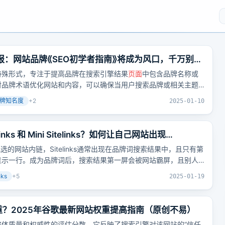
SEO月报：网站品牌《SEO初学者指南》将成为风口，千万别忽
特殊形式，专注于提高品牌在搜索引擎结果
页面
中包含品牌名称或
对品牌术语优化网站和内容，可以确保当用户搜索品牌或相关主题
牌知名度
+
2
2025-01-10
inks 和 Mini Sitelinks？如何让自己网站出现
inks是谷歌挑选的网站内链，Sitelinks通常出现在品牌词搜索结果中，且只有第
nks则只显示一行。成为品牌词后，搜索结果第一屏会被网站霸屏，且别人
links，可通过设置全站导航条、增加
页面
内链和外链等方式辅助谷
nks
+
5
2025-01-19
重？2025年谷歌最新网站权重提高指南（原创不易）
体质量和权威性的评估分数，它反映了搜索引擎对该网站的“信任