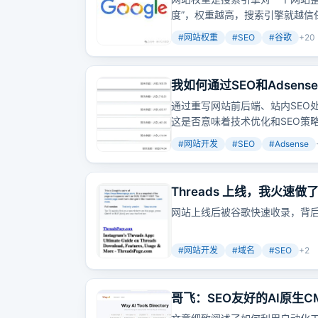
度”，权重越高，搜索引擎就越信
网站权重的基本概念、主流权重
#
网站权重
#
SEO
#
谷歌
+
20
的核心策略、主题权威性建设的
重、监测与维护网站权重、网站
我如何通过SEO和Adse
每月两千多美元，经验全分
通过重写网站前后端、站内SEO处
这是否意味着技术优化和SEO策
#
网站开发
#
SEO
#
Adsense
Threads 上线，我火
网站上线后被谷歌快速收录，背
#
网站开发
#
域名
#
SEO
+
2
哥飞：SEO友好的AI原生CM