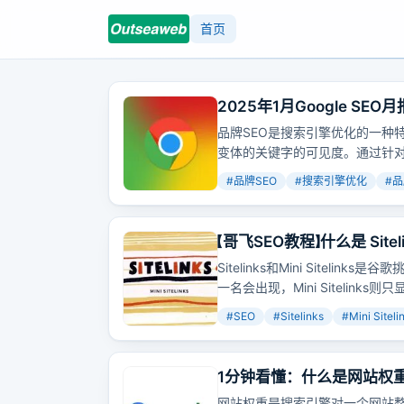
首页
2025年1月Google 
略！
品牌SEO是搜索引擎优化的一种
变体的关键字的可见度。通过针
时，品牌会出现在显著位置。
#
品牌SEO
#
搜索引擎优化
#
品
【哥飞SEO教程】什么是 Sitel
Sitelinks？
Sitelinks和Mini Sitel
一名会出现，Mini Siteli
很难抢走排名。要让网站出现Site
#
SEO
#
Sitelinks
#
Mini Siteli
歌识别重要网页。
1分钟看懂：什么是网站权
网站权重是搜索引擎对一个网站整