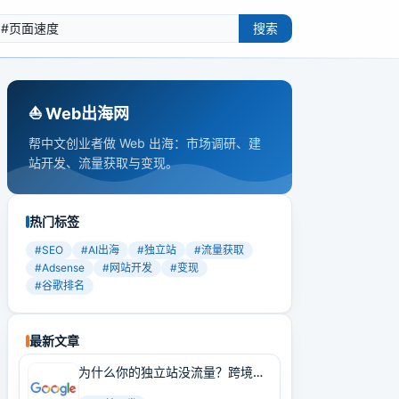
搜索
⛵️ Web出海网
帮中文创业者做 Web 出海：市场调研、建
站开发、流量获取与变现。
热门标签
#
SEO
#
AI出海
#
独立站
#
流量获取
#
Adsense
#
网站开发
#
变现
#
谷歌排名
最新文章
为什么你的独立站没流量？跨境卖
家必学的Google SEO实战技巧！