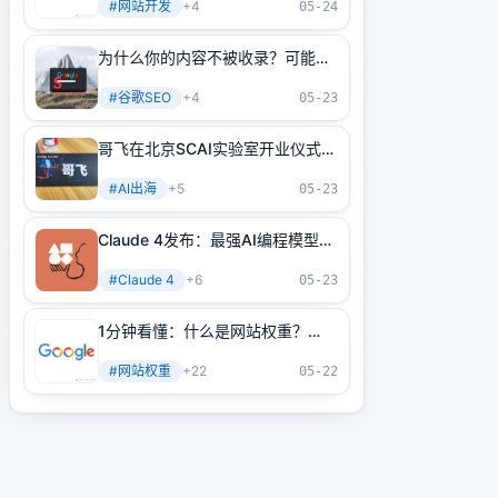
#
网站开发
+
4
05-24
为什么你的内容不被收录？可能是
内部链接没做好！3分钟学会正确
#
谷歌SEO
+
4
方法
05-23
哥飞在北京SCAI实验室开业仪式上
的讲话
#
AI出海
+
5
05-23
Claude 4发布：最强AI编程模型
+最强AI Agent基建！
#
Claude 4
+
6
05-23
1分钟看懂：什么是网站权重？
2025年谷歌最新网站权重提高指
#
网站权重
+
22
南（原创不易）
05-22