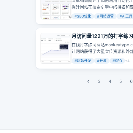
文章细致阐述了如何利用自动化工
提升网站在搜索引擎中的排名和
得更加智能化和高效呢？
#
SEO优化
#
网站运营
#
AI工具
月访问量1221万的打字练
在线打字练习网站monkeytyp
让网站获得了大量宣传资源和外
者的聚集地。
#
网站开发
#
开源
#
SEO
+
4
3
4
5
6