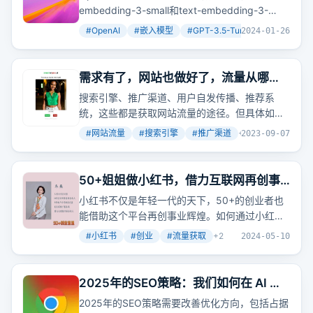
embedding-3-small和text-embedding-3-
large，前者体积小效率
高
，后者维度
高
达
#
OpenAI
#
嵌入模型
#
GPT-3.5-Turbo-0125
+
3
2024-01-26
3072，均支持调整向量长度。同时，GPT-3.5-
Turbo-0125模型价格降低，性能提升，而GPT-
4-0125-preview模型增强了代码生成能力。此
需求有了，网站也做好了，流量从哪
外，还发布了新的审核模型text-moderation-
来？
搜索引擎、推广渠道、用户自发传播、推荐系
007和更新了密钥权限控制。
统，这些都是获取网站流量的途径。但具体如何
操作，才能让流量滚滚而来呢？
#
网站流量
#
搜索引擎
#
推广渠道
+
2
2023-09-07
50+姐姐做小红书，借力互联网再创事
业辉煌
小红书不仅是年轻一代的天下，50+的创业者也
能借助这个平台再创事业辉煌。如何通过小红书
获取流量，打造个人IP，实现商业变现？这里有
#
小红书
#
创业
#
流量获取
+
2
2024-05-10
一份详尽的实战指南。
2025年的SEO策略：我们如何在 AI 时
代脱颖而出？
2025年的SEO策略需要改善优化方向，包括占据