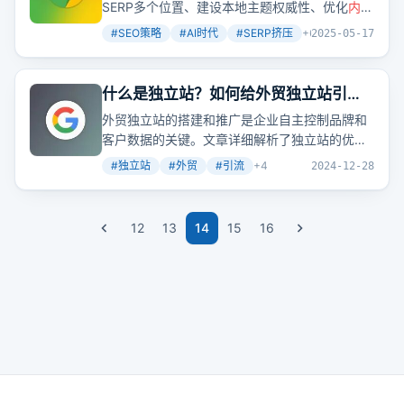
SERP多个位置、建设本地主题权威性、优化
内容
流程、搭建反向链接、打造引导型
内容
和自动化
#
SEO策略
#
AI时代
#
SERP挤压
+
6
2025-05-17
邮件转化机制、建立网站权威等，每个环节都很
重要，需要我们不断学习和实践。
什么是独立站？如何给外贸独立站引流
推广？
外贸独立站的搭建和推广是企业自主控制品牌和
客户数据的关键。文章详细解析了独立站的优
势、搭建方式及成本，以及多渠道推广策略，旨
#
独立站
#
外贸
#
引流
+
4
2024-12-28
在帮助企业精准触达目标用户，提升品牌曝光度
和转化率。那么，你的企业是否已经拥有自己的
独立站了呢？
12
13
14
15
16