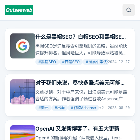
什么是黑帽SEO？白帽SEO和黑帽SEO
的区别在哪里？不知道的赶紧来看看吧
黑帽SEO是违反搜索引擎规则的策略，虽然能快
速提升排名，但风险巨大，可能导致网站被惩
罚。相比之下，白帽SEO注重长期效果和用户体
#
黑帽SEO
#
白帽SEO
#
搜索引擎优化
+
3
2024-12-27
验，虽然见效慢，但更安全稳定。
对于我们来说，尽快多赚点美元可能是
最适合我们的方案。
文章提到，对于中产来说，出海赚美元可能是最
合适的方案。作者强调了通过谷歌Adsense广告
费赚取美元的可行性，并建议尽快实现第一个
#
美元
#
出海
#
谷歌Adsense
+
2
2023-08-20
100美元的目标。
OpenAI 又发新博客了，有五大更新
OpenAI的新博客介绍了两款嵌入模型，text-