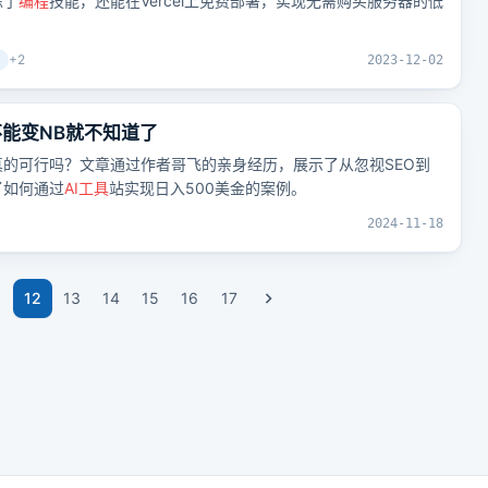
炼了
编程
技能，还能在Vercel上免费部署，实现无需购买服务器的低
+
2
2023-12-02
不能变NB就不知道了
真的可行吗？文章通过作者哥飞的亲身经历，展示了从忽视SEO到
了如何通过
AI
工具
站实现日入500美金的案例。
2024-11-18
1
12
13
14
15
16
17