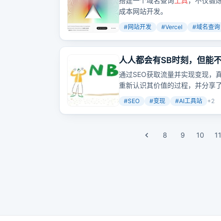
搭建一个域名查询
工具
，不仅锻
成本网站开发。
#
网站开发
#
Vercel
#
域名查询
人人都会有SB时刻，但能
通过SEO获取流量并实现变现，
重新认识其价值的过程，并分享
#
SEO
#
变现
#
AI工具站
+
2
8
9
10
1