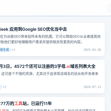
Seek 应用到Google SEO优化当中去
在为谷歌SEO带来前所未有的机遇。它可以帮助SEO从业者提高效
帮助他们更好地理解用户需求并提供相关性更高的内容。
容生成
+
2
2025-04-28
7月3日，4572个还可以注册的3字母.
ai
域名列表大全
，这可是个不错的资源，尤其对于追求简洁域名的站长和开发者来
+
2
2024-07-13
77万的
工具
站，已运行11年
工具
站，起初只为转换文章标题大小写而建，如今月访问量已达