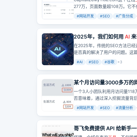
277万，页面数量超108万。
等，以获取更大流量。
#
网站开发
#
SEO
#
广告分成
2025年，我们如何用
AI
来
在2025年，传统的SEO方法
是否真的解决了用户的问题。这
#
AI
#
SEO
#
谷歌
+
3
某个月访问量3000多万的
的需求做了个月收入12万+
一个3人小团队利用月访问量11
否意味着，通过深入挖掘流量背
#
网站开发
#
SEO
#
流量分析
哥飞免费提供 API 给新手一