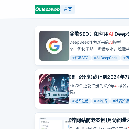
首页
谷歌SEO：如何用
AI
Deep
DeepSeek作为新兴的
AI
模型，正
率、优化策略、降低成本，还能
#
谷歌SEO
#
AI DeepSeek
#
内
【哥飞分享】截止到2024年
4572个还能注册的3字母.
ai
域名
说。
#
域名注册
#
.ai域名
#
域名资源
【养网站防老案例】月访问量2
CapitalizeMyTitle.com这个在线