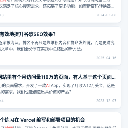
它不仅满足了核心搜索需求，还拓展了更多功能，如摩斯密码转换器
+
3
2024-03-08
有效地提升谷歌SEO效果？
已经逐渐被淘汰。排名不再只是靠堆积内容和拼命发外链，而是更讲究
篇文章中，我们会分享在实践中总结出的新方法。
2025-04-16
网站里有个月访问量118万的页面，有人基于这个页面
美金的
AI
App
8万的页面需求，开发了一款
AI
App，实现了月收入12万美金。这是
后的需求，我们也能创造出高价值的产品？
+
4
2023-12-07
个练习在 Vercel 编写和部署项目的机会