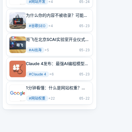
#
网站开发
+
4
05-24
为什么你的内容不被收录？可能是
内部链接没做好！3分钟学会正确
#
谷歌SEO
+
4
方法
05-23
哥飞在北京SCAI实验室开业仪式上
的讲话
#
AI出海
+
5
05-23
Claude 4发布：最强AI编程模型
+最强AI Agent基建！
#
Claude 4
+
6
05-23
1分钟看懂：什么是网站权重？
2025年谷歌最新网站权重提高指
#
网站权重
+
22
南（原创不易）
05-22