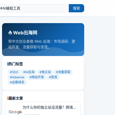
搜索
⛵️ Web出海网
帮中文创业者做 Web 出海：市场调研、建
站开发、流量获取与变现。
热门标签
#
SEO
#
AI出海
#
独立站
#
流量获取
#
Adsense
#
网站开发
#
变现
#
谷歌排名
最新文章
为什么你的独立站没流量？跨境卖
家必学的Google SEO实战技巧！