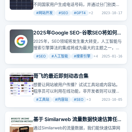
不同国家用户生成电话号码，并通过分门别类罗
列的方法优化站内结构，提升网站在搜索引擎中
#
网站开发
#
SEO
#
GPT4
+
2
2023-10-17
的可见度。
2025年Google SEO-谷歌SEO将如何变
化，本文即将揭晓！
2025年，SEO领域将发生重大转变，人工智能与
搜索引擎算法的集成将成为最大的主题之一，重
塑内容的创建和消费方式。此外，将E-E-A-T原
#
SEO
#
人工智能
#
搜索引擎
+
4
2025-01-16
则纳入内容策略将有助于品牌脱颖而出。我们预
计最重要的变化之一是人工智能生成的内容和人
工智能概述的兴起。这些发展将影响SEO专业人
哥飞的最近即刻动态合集
士如何制定内容开发策略和优化搜索引擎。
想要让网站被用户传播？试试工具站或内容站。
程序员可以利用在线功能，非开发者则可以搜集
整理教程资源。
#
工具站
#
内容站
#
SEO
+
3
2023-10-05
基于 Similarweb 流量数据快速估算任意
网站收入方法分享
通过Similarweb的流量数据，我们能快速估算网