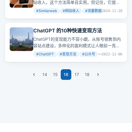
站收入，这个方法简单且实用，但记住，它提供
的只是一个参考值，实际收入可能有所不同。
#
Similarweb
#
网站收入
#
流量数据
+
2
2024-11-20
ChatGPT 的10种快速变现方法
ChatGPT的变现能力不容小觑，从账号销售到内
容站点建设，多样化的盈利模式让人眼前一亮。
想象一下，如果将这些方法整合起来，会创造出
#
ChatGPT
#
变现方法
#
公众号
+
4
2022-12-06
怎样的商业价值呢？
14
15
16
17
18