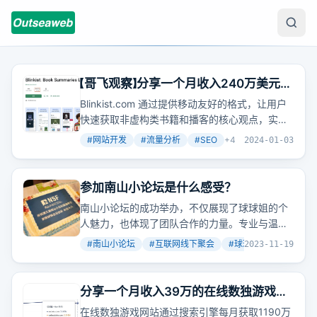
【哥飞观察】分享一个月收入240万美元且
最近流量暴涨的产品
Blinkist.com 通过提供移动友好的格式，让用户
快速获取非虚构类书籍和播客的核心观点，实现
了单月240万美元的收入。
#
网站开发
#
流量分析
#
SEO
+
4
2024-01-03
参加南山小论坛是什么感受？
南山小论坛的成功举办，不仅展现了球球姐的个
人魅力，也体现了团队合作的力量。专业与温情
并存，这样的论坛让人难以忘怀。
#
南山小论坛
#
互联网线下聚会
#
球球姐
+
2
2023-11-19
分享一个月收入39万的在线数独游戏网
站，每月从搜索引擎获取1190万访问量
在线数独游戏网站通过搜索引擎每月获取1190万