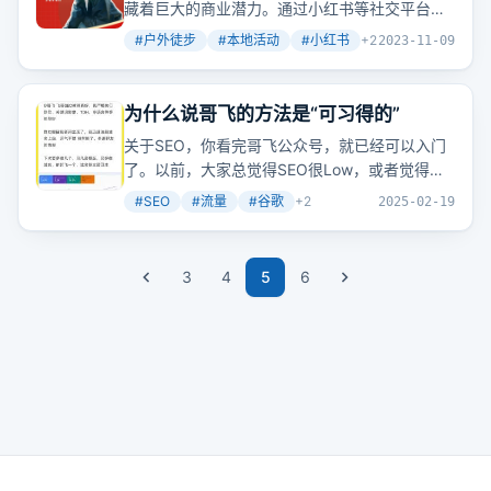
藏着巨大的商业潜力。通过小红书等社交平台招
募参与者，组织本地徒步活动，每月能获得3W-
#
户外徒步
#
本地活动
#
小红书
+
2
2023-11-09
4W的收益。这不仅满足了年轻人对自然和社交的
渴望，还为组织者带来了可观的经济效益。
为什么说哥飞的方法是“可习得的”
关于SEO，你看完哥飞公众号，就已经可以入门
了。以前，大家总觉得SEO很Low，或者觉得
SEO是二十年前过时的技术。然而其实在谷歌生
#
SEO
#
流量
#
谷歌
+
2
2025-02-19
态里，SEO一直是一个重要的且源源不断的流量
来源之一。大家熟知的Canva、Adobe等大公
司，也都养着一帮SEO高手，他们从谷歌里通过
3
4
5
6
SEO获取到了大量的免费且长期的流量。不过，
现在AI来了，情况有点不太一样了，因为很多老
需求加上AI就变成了新需求，同时又有很多全新
的需求出现。每一个新需求，参与竞争的网页都
很少。也就是说，只要我们上站够快，就可以做
到只跟很少人竞争，或者压根没人跟你竞争。