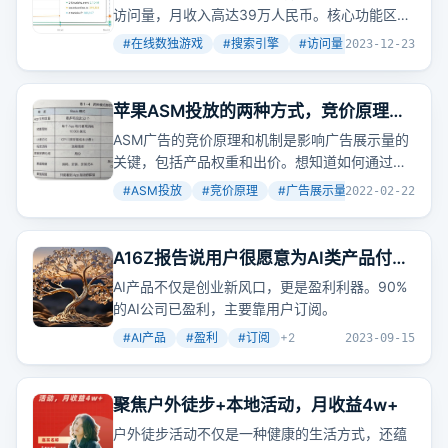
访问量，月收入高达39万人民币。核心功能区的
布局和SEO内容区是其高流量的关键。
#
在线数独游戏
#
搜索引擎
#
访问量
+
3
2023-12-23
苹果ASM投放的两种方式，竞价原理与
机制
ASM广告的竞价原理和机制是影响广告展示量的
关键，包括产品权重和出价。想知道如何通过优
化元数据、提升自然下载量和转化率来提高广告
#
ASM投放
#
竞价原理
#
广告展示量
+
2
2022-02-22
展示量吗？
A16Z报告说用户很愿意为AI类产品付
费，名单里90%的公司已经实现盈利，
AI产品不仅是创业新风口，更是盈利利器。90%
几乎所有盈利公司的盈利都来自于用户
的AI公司已盈利，主要靠用户订阅。
订阅贡献
#
AI产品
#
盈利
#
订阅
+
2
2023-09-15
聚焦户外徒步+本地活动，月收益4w+
户外徒步活动不仅是一种健康的生活方式，还蕴