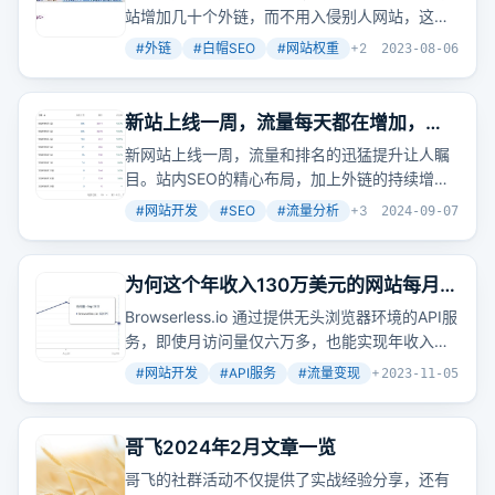
站增加几十个外链，而不用入侵别人网站，这属
于白帽SEO。
#
外链
#
白帽SEO
#
网站权重
+
2
2023-08-06
新站上线一周，流量每天都在增加，哥
飞又来给社群里的朋友们打鸡血了
新网站上线一周，流量和排名的迅猛提升让人瞩
目。站内SEO的精心布局，加上外链的持续增
加，使得网站关键词排名迅速上升，点击量也随
#
网站开发
#
SEO
#
流量分析
+
3
2024-09-07
之增加。这不仅证明了SEO策略的有效性，也展
现了小机会中蕴含的巨大潜力。
为何这个年收入130万美元的网站每月只
有六万多访问量？
Browserless.io 通过提供无头浏览器环境的API服
务，即使月访问量仅六万多，也能实现年收入
130万美元。这种模式展示了小流量网站通过API
#
网站开发
#
API服务
#
流量变现
+
2
2023-11-05
调用和特定服务实现高盈利的可能性。
哥飞2024年2月文章一览
哥飞的社群活动不仅提供了实战经验分享，还有