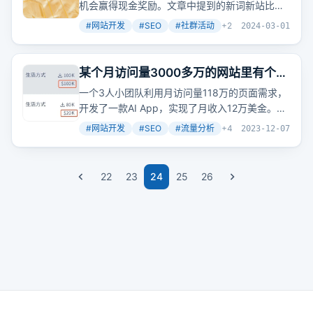
机会赢得现金奖励。文章中提到的新词新站比
赛，对于新注册域名并上线的网站，根据流量排
#
网站开发
#
SEO
#
社群活动
+
2
2024-03-01
名发放奖金，最高可达888元。
某个月访问量3000多万的网站里有个月
访问量118万的页面，有人基于这个页面
一个3人小团队利用月访问量118万的页面需求，
的需求做了个月收入12万+美金的AI
开发了一款AI App，实现了月收入12万美金。这
App
是否意味着，通过深入挖掘流量背后的需求，我
#
网站开发
#
SEO
#
流量分析
+
4
2023-12-07
们也能创造出高价值的产品？
22
23
24
25
26