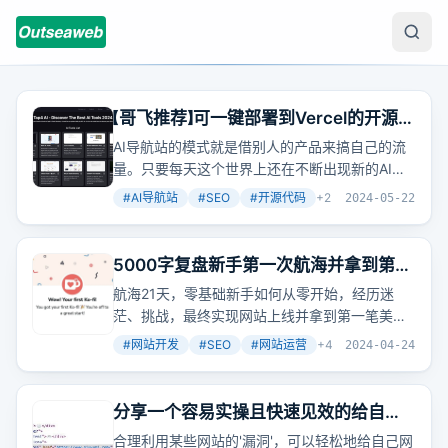
【哥飞推荐】可一键部署到Vercel的开源AI
导航网站
AI导航站的模式就是借别人的产品来搞自己的流
量。只要每天这个世界上还在不断出现新的AI产
品，那么AI导航站就还有机会。
#
AI导航站
#
SEO
#
开源代码
+
2
2024-05-22
5000字复盘新手第一次航海并拿到第一
笔美金的详细过程
航海21天，零基础新手如何从零开始，经历迷
茫、挑战，最终实现网站上线并拿到第一笔美
金。这个过程充满了探索与实践，展示了即使没
#
网站开发
#
SEO
#
网站运营
+
4
2024-04-24
有编程背景，只要有决心和正确的方法，也能在
互联网上开辟自己的一片天地。
分享一个容易实操且快速见效的给自己
网站增加几十个外链的小技巧
合理利用某些网站的'漏洞'，可以轻松地给自己网