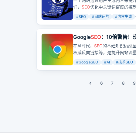
一个网站通过用户生成内容来提
们，
SEO
优化中关键词密度的控
#
SEO
#
网站运营
#
内容生成
Google
SEO
：10倍警告！
在AI时代，
SEO
的基础知识仍然
权威反向链接等，是提升网站流
#
GoogleSEO
#
AI
#
技术SEO
6
7
8
9