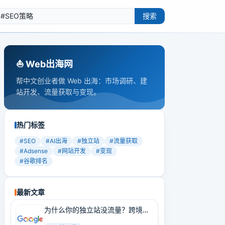
搜索
⛵️ Web出海网
帮中文创业者做 Web 出海：市场调研、建
站开发、流量获取与变现。
热门标签
#
SEO
#
AI出海
#
独立站
#
流量获取
#
Adsense
#
网站开发
#
变现
#
谷歌排名
最新文章
为什么你的独立站没流量？跨境卖
家必学的Google SEO实战技巧！