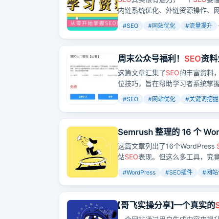
内链系统优化、外链资源操作、
免费的
SEO
资料，包括视频教程
#
SEO
#
网站优化
#
流量提升
周末公众号福利！
SEO
资料
这篇文章汇集了
SEO
的丰富资料
位技巧，旨在帮助学习者系统掌
#
SEO
#
网站优化
#
关键词挖掘
Semrush 整理的 16 个 Wor
这篇文章列出了16个WordPress
站
SEO
表现。但这么多工具，究
#
WordPress
#
SEO插件
#
网站
【哥飞实操分享】一个真实的