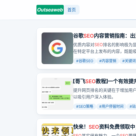
首页
谷歌
SEO
内容营销指南：出
优质内容对
SEO
排名的影响极为
在特定平台上发布的内容，既能
决用户的问题。
#
谷歌SEO
#
内容营销
#
关键词
【哥飞
SEO
教程】一个有效提
提升网页排名的关键在于增加用
以吸引用户深入体验。
#
SEO策略
#
用户停留时间
#
站
快来！
SEO
资料免费领取中
SEO
其实很有魅力，一个
SEO
要