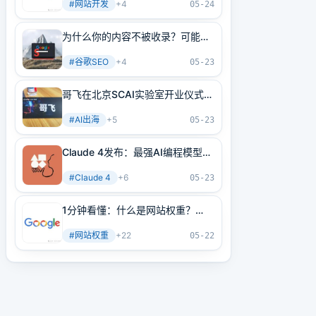
#
网站开发
+
4
05-24
为什么你的内容不被收录？可能是
内部链接没做好！3分钟学会正确
#
谷歌SEO
+
4
方法
05-23
哥飞在北京SCAI实验室开业仪式上
的讲话
#
AI出海
+
5
05-23
Claude 4发布：最强AI编程模型
+最强AI Agent基建！
#
Claude 4
+
6
05-23
1分钟看懂：什么是网站权重？
2025年谷歌最新网站权重提高指
#
网站权重
+
22
南（原创不易）
05-22