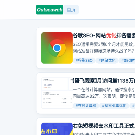
首页
谷歌SEO-网站
优化
排名需
SEO通常需要3到6个月才能见
网站准备好迎接这场持久战了吗
#
谷歌SEO
#
网站优化
#
SEO
【哥飞观察】月访问量113
一个在线计算器网站，通过搜索
问量高达82万。这表明，即使是
#
在线计算器
#
搜索引擎优化
#
右兔短视频去水印工具正式
短视频去水印工具“右兔”提供完