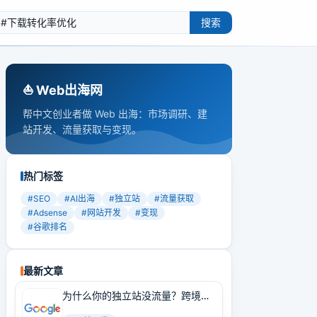
搜索
⛵️ Web出海网
帮中文创业者做 Web 出海：市场调研、建
站开发、流量获取与变现。
热门标签
#
SEO
#
AI出海
#
独立站
#
流量获取
#
Adsense
#
网站开发
#
变现
#
谷歌排名
最新文章
为什么你的独立站没流量？跨境卖
家必学的Google SEO实战技巧！