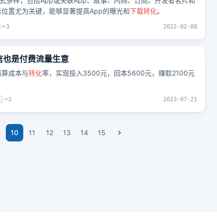
展示形式多样，包括App或关联App、故事、内购、订阅、开发者名片和
位置尤为关键，能够显著提高App的曝光和
下载
转化
。
+
3
2022-02-08
信也是付费流量生意
精算成本与
转化
率，实现投入3500元，回本5600元，赚取2100元
+
2
2023-07-21
10
11
12
13
14
15