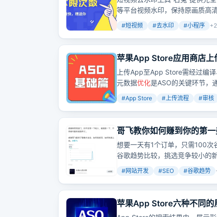
等平台视频水印，保持原画质高
#
短视频
#
去水印
#
小程序
+
2
苹果App Store应用商
上传App至App Store需
元数据
优化
是ASO的关键环节，
#
App Store
#
上传流程
#
审核
哥飞教你如何赚到你的第一
想要一天有1个订单，只需100次
谷歌趋势比较，挑选竞争较小的
#
网站开发
#
SEO
#
谷歌趋势
苹果App Store六种不