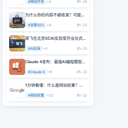
#
网站开发
+
4
05-24
为什么你的内容不被收录？可能是
内部链接没做好！3分钟学会正确
#
谷歌SEO
+
4
方法
05-23
哥飞在北京SCAI实验室开业仪式上
的讲话
#
AI出海
+
5
05-23
Claude 4发布：最强AI编程模型
+最强AI Agent基建！
#
Claude 4
+
6
05-23
1分钟看懂：什么是网站权重？
2025年谷歌最新网站权重提高指
#
网站权重
+
22
南（原创不易）
05-22