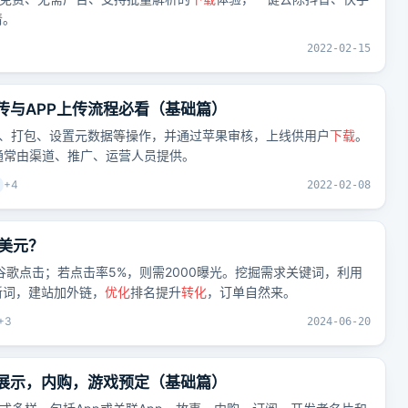
清。
2022-02-15
店上传与APP上传流程必看（基础篇）
经过编译、打包、设置元数据等操作，并通过苹果审核，上线供用户
下载
。
通常由渠道、推广、运营人员提供。
+
4
2022-02-08
美元？
谷歌点击；若点击率5%，则需2000曝光。挖掘需求关键词，利用
新词，建站加外链，
优化
排名提升
转化
，订单自然来。
+
3
2024-06-20
同的展示，内购，游戏预定（基础篇）