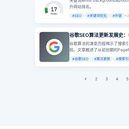
关键词white background和mo
升网站排名。
#
SEO
#
关键词优化
#
外链
+
2
谷歌SEO算法更新发展史：
谷歌算法的演变历程揭示了搜索
验。文章概述了从初创期的Page
#
谷歌SEO
#
算法更新
#
搜索引
2
3
4
5