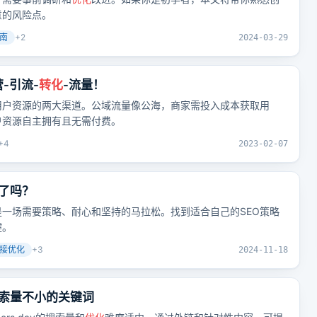
意的风险点。
南
+
2
2024-03-29
-引流-
转化
-流量！
用户资源的两大渠道。公域流量像公海，商家需投入成本获取用
户资源自主拥有且无需付费。
+
4
2023-02-07
了吗？
是一场需要策略、耐心和坚持的马拉松。找到适合自己的SEO策略
键。
接优化
+
3
2024-11-18
索量不小的关键词