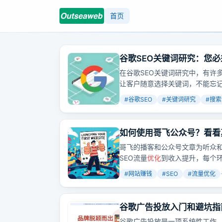
首页
谷歌SEO关键词研究：您必
在谷歌SEO关键词研究中，有许
让客户随意选择关键词，不能忘记
能不与客户交谈，不能返回插入
#
谷歌SEO
#
关键词研究
#
搜索
键词，不能不重视关键词本地化，
度，不能忽略
转化
，不能忽视语
关键词。在人工智能时代，关键词
如何使用哥飞公众号？看看
生成的建议等。
哥飞的播客和公众号文章为听众
SEO流量
优化
到收入提升，每个
相信通过持续
优化
和策略设计，
#
网站赚钱
#
SEO
#
流量优化
谷歌广告投放入门和避坑指南
谷歌广告投放是一项系统性工作