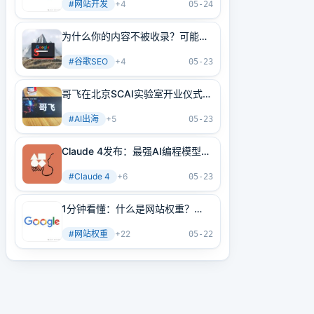
#
网站开发
+
4
05-24
为什么你的内容不被收录？可能是
内部链接没做好！3分钟学会正确
#
谷歌SEO
+
4
方法
05-23
哥飞在北京SCAI实验室开业仪式上
的讲话
#
AI出海
+
5
05-23
Claude 4发布：最强AI编程模型
+最强AI Agent基建！
#
Claude 4
+
6
05-23
1分钟看懂：什么是网站权重？
2025年谷歌最新网站权重提高指
#
网站权重
+
22
南（原创不易）
05-22