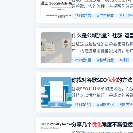
建谷歌广告的流程，并提醒你注
#
谷歌广告
#
广告投放
#
入门指
什么是公域流量？社群-运营
公域流量和私域流量是商家获取
户；私域流量则像自家河流，用
#
公域流量
#
私域流量
#
社群
你找对谷歌SEO
优化
的方法
谷歌SEO并非简单的技术活，而
并持之以恒地执行，是成功的关
#
谷歌SEO
#
网站优化
#
站内链
分享几个
优化
难度不高但搜