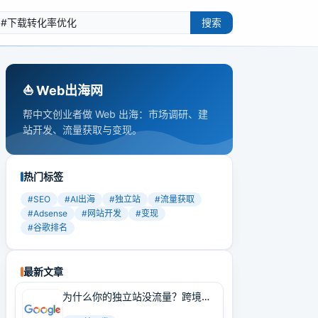
搜索
⛵️ Web出海网
帮中文创业者做 Web 出海：市场调研、建
站开发、流量获取与变现。
热门标签
#
SEO
#
AI出海
#
独立站
#
流量获取
#
Adsense
#
网站开发
#
变现
#
谷歌排名
最新文章
为什么你的独立站没流量？跨境卖
家必学的Google SEO实战技巧！