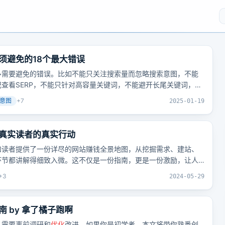
须避免的18个最大错误
多需要避免的错误。比如不能只关注搜索量而忽略搜索意图，不能
查看SERP，不能只针对高容量关键词，不能避开长尾关键词，不
关键词，不能不知道客户正在搜索哪些渠道，不能推送精准匹配关
意图
+
7
2025-01-19
不能跳过主题研究，不能避开SERP竞争对手，不能忽略关键词难
音搜索
优化
，不能不适应不断发展的搜索算法，不能忽略视频内容
研究还需要考虑主题集群、SERP功能、用户旅程映射和人工智能
真实读者的真实行动
和读者提供了一份详尽的网站赚钱全景地图，从挖掘需求、建站、
环节都讲解得细致入微。这不仅是一份指南，更是一份激励，让人
可以打造出属于自己的赚钱机器。
+
3
2024-05-29
 by 拿了橘子跑啊
，需要事前调研和
优化
改进。如果你是初学者，本文将带你熟悉创