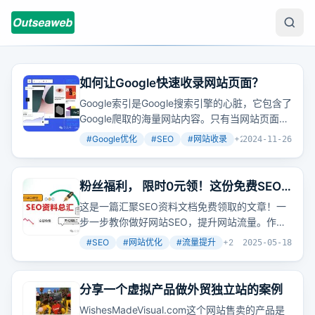
如何让Google快速收录网站页面？
Google索引是Google搜索引擎的心脏，它包含了
Google爬取的海量网站内容。只有当网站页面被
Google索引后，它们才有机会在搜索结果中出
#
Google优化
#
SEO
#
网站收录
+
2
2024-11-26
现，从而吸引用户点击。
粉丝福利， 限时0元领！这份免费SEO
资料包比99%的网上资料有用
这是一篇汇聚SEO资料文档免费领取的文章！一
步一步教你做好网站SEO，提升网站流量。作者
做seo十几年了，发现SEO其实很有魅力。一个
#
SEO
#
网站优化
#
流量提升
+
2
2025-05-18
SEO要懂行业数据分析、用户体验数据分析、网
站（产品）定位、网站搭建、原创伪原创内容制
作技巧、內链系统
优化
建立、外链资源累计以及
分享一个虚拟产品做外贸独立站的案例
操作发布技巧、网站运营、网站建设、网站营销
WishesMadeVisual.com这个网站售卖的产品是
推广思路策划、产品成交率提升、数据分析、体