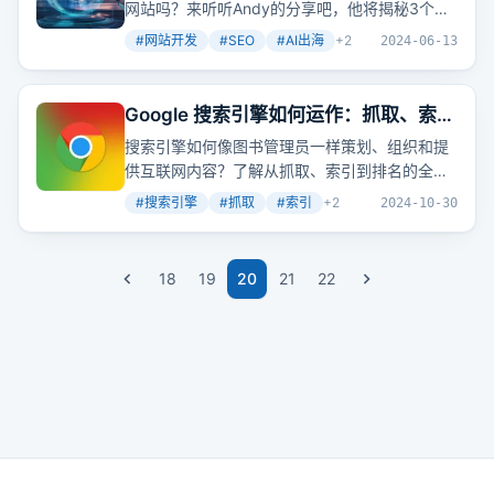
网站吗？来听听Andy的分享吧，他将揭秘3个月
30个站的秘诀。
#
网站开发
#
SEO
#
AI出海
+
2
2024-06-13
Google 搜索引擎如何运作：抓取、索
引、排名等
搜索引擎如何像图书管理员一样策划、组织和提
供互联网内容？了解从抓取、索引到排名的全过
程，掌握让网站内容被正确编入索引并提升排名
#
搜索引擎
#
抓取
#
索引
+
2
2024-10-30
的技巧。
18
19
20
21
22