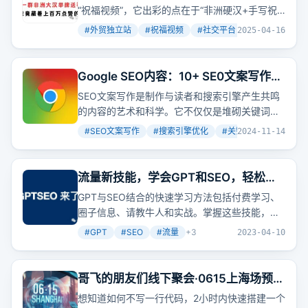
“祝福视频”，它出彩的点在于“非洲硬汉+手写祝
验度提升要点、SEO团队管理运营等。作者还提
福牌”这个极具视觉冲击力和传播性的创意包装。
供了很多免费的SEO视频资料、教程、文档和交
#
外贸独立站
#
祝福视频
#
社交平台
+
4
2025-04-16
网站靠社交引流，流量不大但
转化
率高，价格区
流群，包括SEO入门教程、谷歌SEO教程、SEO
间设置得很聪明，还做了产品延伸，强化了可定
进阶教程、SEO排名规则教程、SEO实操教程、
制化体验和复购率。网站的TikTok账号拥有54.9
网站关键词挖掘技巧、网站搭建教程、
Google SEO内容：10+ SE0文案写作技
万粉丝、2100万点赞，已经可以稳定带货。网站
wordpress建站教程、织梦建站教程、百度SEO
巧，让你的网站排名
SEO文案写作是制作与读者和搜索引擎产生共鸣
有在Google和TikTok上做广告投放，但广告并不
文档、谷歌SEO文档、谷歌SEO竞争对手分析文
的内容的艺术和科学。它不仅仅是堆砌关键词，
是主要的获客手段，核心还是靠自然内容刷屏
档等。
而是创造一种平衡，将关键字自然地混合到真正
+社交口碑传播。这种商业模式本质上是内容包
#
SEO文案写作
#
搜索引擎优化
#
关键词研究
+
2
2024-11-14
提供价值的内容中。这种平衡让内容对搜索引擎
装+中介运营，比较适合有短视频剪辑经验、海
和读者都更具吸引力。
外社交账号运营经验、能组建或对接“演员资
源”、不介意做重复单一操作的人。
流量新技能，学会GPT和SEO，轻松搞
定全网搜索流量！
GPT与SEO结合的快速学习方法包括付费学习、
圈子信息、请教牛人和实战。掌握这些技能，你
也能轻松搞定全网搜索流量。
#
GPT
#
SEO
#
流量
+
3
2023-04-10
哥飞的朋友们线下聚会·0615上海场预
告：嘉宾阵容强大，干货量大管饱
想知道如何不写一行代码，2小时内快速搭建一个