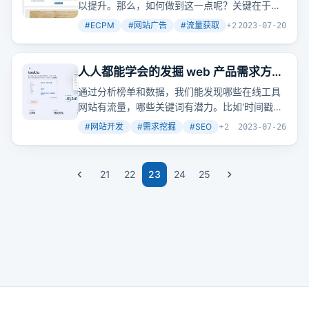
以提升。那么，如何做到这一点呢？关键在于让
料，包括视频教程、文档、交流群等，希望能够
网页内容与广告位内容紧密相关，从而吸引有购
帮助读者更好地学习和掌握SEO技术。
#
ECPM
#
网站广告
#
流量获取
+
2
2023-07-20
买意图的用户点击广告。
人人都能学会的发掘 web 产品需求方法
入门
通过分析榜单和数据，我们能发现哪些在线工具
网站有流量，哪些关键词有潜力。比如'时间戳转
换器'这类工具，如果我们专门做一个网站，有可
#
网站开发
#
需求挖掘
#
SEO
+
2
2023-07-26
能排到搜索引擎首页。
21
22
23
24
25