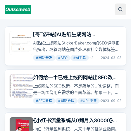
【哥飞评站】AI贴纸生成网站
StickerBaker 的SEO评测报告和改进建
AI贴纸生成网站StickerBaker.com的SEO评测报
议（4000字）
告指出，尽管网站在图片处理和社交媒体标签设
置上表现不错，但在标题、描述、H标签使用等
#
网站开发
#
SEO
#
AI工具
+
2
2024-03-03
SEO基础元素上存在不足，需要改进以提升搜索
引擎排名和吸引流量。
如何给一个已经上线的网站出SEO改造
建议
上线网站的SEO改造，不是简单的URL调整，而
是一场围绕用户需求的全面革新。想象一下，你
的网站就像一个老朋友，是时候给它一些新的活
#
SEO改造
#
网站改版
#
URL不变
+
3
2023-09-02
力了。
《小红书流量系统从0到月入30000》电
子书
小红书流量盈利系统，未来十年的轻创业指南。