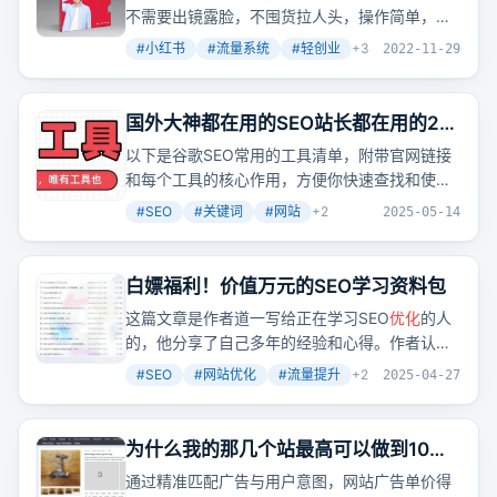
不需要出镜露脸，不囤货拉人头，操作简单，成
本低，上手快，后端变现空间大，可放大操作。
#
小红书
#
流量系统
#
轻创业
+
3
2022-11-29
国外大神都在用的SEO站长都在用的22
个免费工具，小白必看！
以下是谷歌SEO常用的工具清单，附带官网链接
和每个工具的核心作用，方便你快速查找和使
用，建议收藏，以免以后想找，找不到！
#
SEO
#
关键词
#
网站
+
2
2025-05-14
白嫖福利！价值万元的SEO学习资料包
这篇文章是作者道一写给正在学习SEO
优化
的人
的，他分享了自己多年的经验和心得。作者认
为，SEO是一个非常有魅力的领域，需要掌握很
#
SEO
#
网站优化
#
流量提升
+
2
2025-04-27
多技能，包括行业数据分析、用户体验数据分
析、网站搭建、内容制作、内链
优化
、外链发
布、网站运营、网站营销推广、产品成交率提
为什么我的那几个站最高可以做到10美
升、数据分析、体验度提升要点、SEO团队管理
元的ECPM？
通过精准匹配广告与用户意图，网站广告单价得
运营等。作者还提供了一些免费的SEO学习资