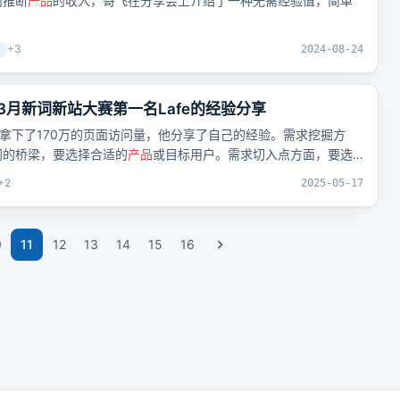
而推断
产品
的收入，哥飞在分享会上介绍了一种无需经验值，简单
+
3
2024-08-24
年3月新词新站大赛第一名Lafe的经验分享
天拿下了170万的页面访问量，他分享了自己的经验。需求挖掘方
间的桥梁，要选择合适的
产品
或目标用户。需求切入点方面，要选
风险低、欧美高收益人群搜索量大等。需求理解方面，要理解用户
+
2
2025-05-17
索词，基于这些长尾的搜索词的搜索意图，来综合设计不同的流量
0
11
12
13
14
15
16