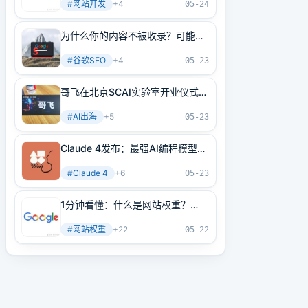
#
网站开发
+
4
05-24
为什么你的内容不被收录？可能是
内部链接没做好！3分钟学会正确
#
谷歌SEO
+
4
方法
05-23
哥飞在北京SCAI实验室开业仪式上
的讲话
#
AI出海
+
5
05-23
Claude 4发布：最强AI编程模型
+最强AI Agent基建！
#
Claude 4
+
6
05-23
1分钟看懂：什么是网站权重？
2025年谷歌最新网站权重提高指
#
网站权重
+
22
南（原创不易）
05-22