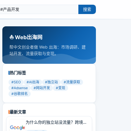
搜索
⛵️ Web出海网
帮中文创业者做 Web 出海：市场调研、建
站开发、流量获取与变现。
热门标签
#
SEO
#
AI出海
#
独立站
#
流量获取
#
Adsense
#
网站开发
#
变现
#
谷歌排名
最新文章
为什么你的独立站没流量？跨境卖
家必学的Google SEO实战技巧！