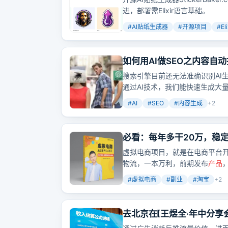
进，部署需Elixir语言基础。
#
AI贴纸生成器
#
开源项目
#
Eli
如何用AI做SEO之内容自
搜索引擎目前还无法准确识别AI
通过AI技术，我们能快速生成大
但记住，内容质量是关键，只有
#
AI
#
SEO
#
内容生成
+
2
必看：每年多干20万，稳定
虚拟电商项目，就是在电商平台
物流，一本万利，前期发布
产品
#
虚拟电商
#
副业
#
淘宝
+
2
去北京在【王煜全·年中分享