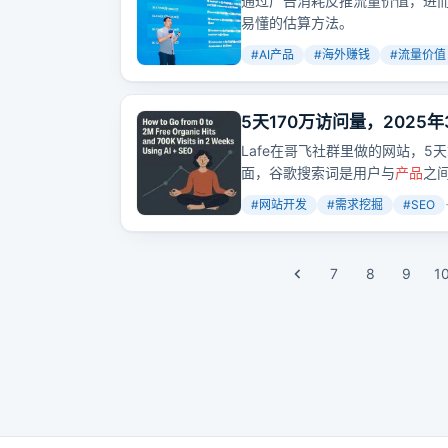
通过广告消耗反推流量价值，进
易懂的估算方法。
#
AI产品
#
海外赚钱
#
流量价值
5天170万访问量，2025
Lafe在哥飞社群里做的网站，5
面，谷歌搜索词是用户与
产品
之
择一个合适的切入点，比如法律
#
网站开发
#
需求挖掘
#
SEO
的搜索意图以及有哪些长尾的搜
入口以及功能。
7
8
9
1