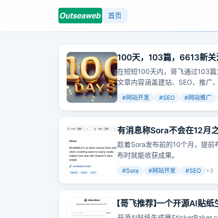
首页
100天，103篇，6613
在短短100天内，哥飞通过103
文章内容涵盖建站、SEO、推广
#
网站开发
#
SEO
#
网站推广
有消息称Sora不会在12
Sora相关的网站吧
趁着Sora发布前的10个月，提
布时就能收获成果。
#
Sora
#
网站开发
#
SEO
+
3
【哥飞推荐】一个开源AI贴
开源AI贴纸生成器StickerB