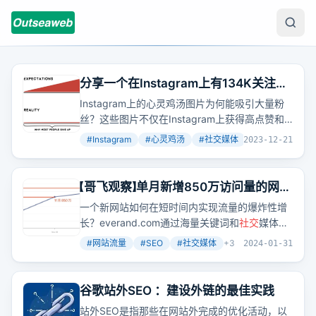
分享一个在Instagram上有134K关注的
心灵鸡汤账号，顺便请大家喝一些鸡汤
Instagram上的心灵鸡汤图片为何能吸引大量粉
丝？这些图片不仅在Instagram上获得高点赞和
回复，还启示我们产品内容的重复利用和
社交
媒
#
Instagram
#
心灵鸡汤
#
社交媒体
+
2
2023-12-21
体账号的建立对提升信任度和用户粘性的重要
性。
【哥飞观察】单月新增850万访问量的网站
是如何做到的？
一个新网站如何在短时间内实现流量的爆炸性增
长？everand.com通过海量关键词和
社交
媒体平
台Scribd的引流，实现了单月新增850万访问
#
网站流量
#
SEO
#
社交媒体
+
3
2024-01-31
量。这背后的秘密是什么？
谷歌站外SEO ：建设外链的最佳实践
站外SEO是指那些在网站外完成的优化活动，以