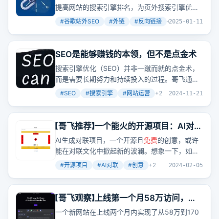
提高网站的搜索引擎排名，为页外搜索引擎优化
建立反向链接、鼓励品牌搜索以及增加
社交
媒体
#
谷歌站外SEO
#
外链
#
反向链接
+
5
2025-01-11
上的参与度和分享。反向链接意味着其他网站对
你投信任票，当你获得越多的反向链接，意味着
你的内容受到越多人的信任，网站排名自然将受
SEO是能够赚钱的本领，但不是点金术
到积极影响。
搜索引擎优化（SEO）并非一蹴而就的点金术，
而是需要长期努力和持续投入的过程。哥飞通过
文章告诉我们，SEO的实质在于帮助搜索引擎完
#
SEO
#
搜索引擎
#
网站运营
+
2
2024-11-21
善生态，留住用户，从而获得
免费
的流量。
【哥飞推荐】一个能火的开源项目：AI对
联、AI春联
AI生成对联项目，一个开源且
免费
的创意，或许
能在对联文化中掀起新的波澜。想象一下，如果
这个项目能够满足对联的平仄规则，并且允许用
#
开源项目
#
AI对联
#
创意
+
2
2024-02-05
户自定义样式，那将是多么有趣的事情！
【哥飞观察】上线第一个月58万访问，第
二个月170万访问的网站是如何做到的
一个新网站在上线两个月内实现了从58万到170