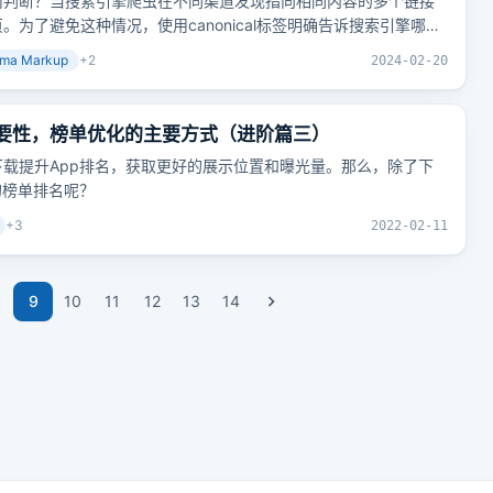
何判断？当搜索引擎爬虫在不同渠道发现指向相同内容的多个链接
为了避免这种情况，使用canonical标签明确告诉搜索引擎哪个
问题，确保所有外部链接的权重都汇聚到一个规范网址上，提升网
ma Markup
+
2
2024-02-20
优化重要性，榜单优化的主要方式（进阶篇三）
载提升App排名，获取更好的展示位置和曝光量。那么，除了下
的榜单排名呢？
+
3
2022-02-11
9
10
11
12
13
14