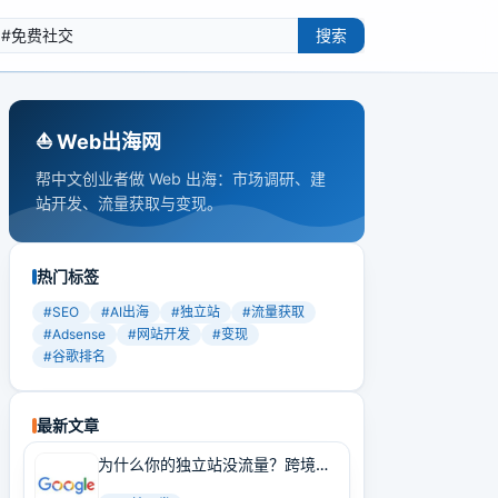
搜索
⛵️ Web出海网
帮中文创业者做 Web 出海：市场调研、建
站开发、流量获取与变现。
热门标签
#
SEO
#
AI出海
#
独立站
#
流量获取
#
Adsense
#
网站开发
#
变现
#
谷歌排名
最新文章
为什么你的独立站没流量？跨境卖
家必学的Google SEO实战技巧！