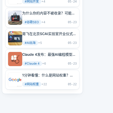
#
网站开发
+
4
05-24
为什么你的内容不被收录？可能是
内部链接没做好！3分钟学会正确
#
谷歌SEO
+
4
方法
05-23
哥飞在北京SCAI实验室开业仪式上
的讲话
#
AI出海
+
5
05-23
Claude 4发布：最强AI编程模型
+最强AI Agent基建！
#
Claude 4
+
6
05-23
1分钟看懂：什么是网站权重？
2025年谷歌最新网站权重提高指
#
网站权重
+
22
南（原创不易）
05-22