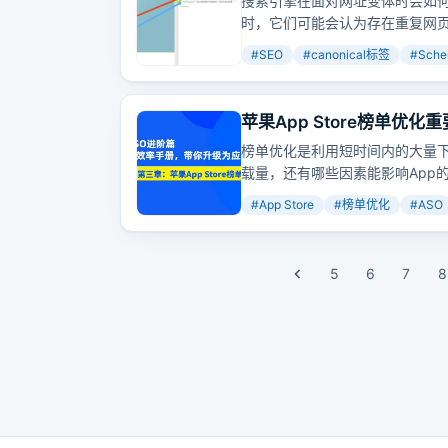
搜索引擎在面对网址变体时会如
时，它们可能会认为存在重复网页。
是规范网址，从而避免内容重复
#
SEO
#
canonical标签
#
Sche
站排名。
苹果App Store榜单
榜单优化是利用短时间内的大量下
载量，还有哪些因素能影响App
#
App Store
#
榜单优化
#
ASO
5
6
7
8