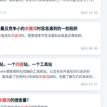
+
2
2023-12-19
索量且竞争小的
关键词
时容易遇到的一些陷阱
争度低的
关键词
时，需警惕季节性流量和谷歌直达等陷阱。
3
2023-08-30
网站，一个
内容
站，一个工具站
ecoder摩斯密码在线编码工具网站，以及完全开源且SEO友好的
客网站，都具备了优秀的UI布局和
关键词
结构。但要了解它们的具体优
群。
3
2023-12-27
关键词
的搜索量？