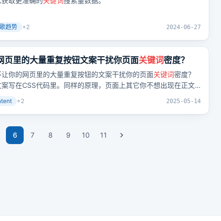
以获取更准确的
关键词
搜索量数据。
歌趋势
+
2
2024-06-27
你网页里的大量重复按钮文案干扰你页面
关键词
密度？
不让你的网页里的大量重复按钮的文案干扰你的页面
关键词
密度？
把按钮文案写在CSS代码里。同样的原理，页面上其它你不想出现在正文
以这样处理。如果你的网站要显示多语言，还是用这个方法，加载
tent
+
2
2025-05-14
6
7
8
9
10
11