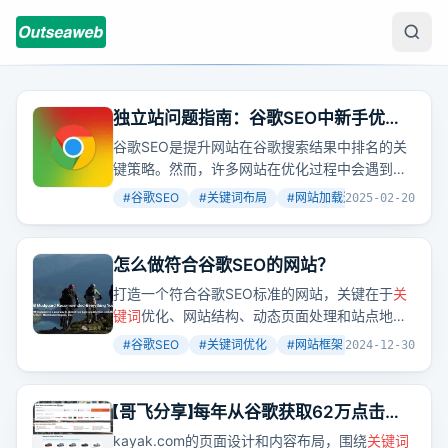
独立站问题指南：谷歌SEO中新手优化
常见的10大问题及解决方案
谷歌SEO是提升网站在谷歌搜索结果中排名的关
键策略。然而，许多网站在优化过程中会遇到各
种问题，导致排名不理想甚至被惩罚。本文将详
#
谷歌SEO
#
关键词布局
#
网站加载速度
+
7
2025-02-20
细探讨谷歌SEO中常见的10大问题，并提供实用
的解决方案，帮助你避免陷阱，提升网站表现。
怎么做符合谷歌SEO的网站？
打造一个符合谷歌SEO标准的网站，关键在于
关
键词
优化、网站结构、动态页面处理和站点地
图。这不仅仅是提升排名，更是增加网站的可见
#
谷歌SEO
#
关键词优化
#
网站框架
+
2
2024-12-30
性和吸引力。
【哥飞分享】每年从谷歌获取62万点击：
一个很受谷歌欢迎的又长又臭的网页例
kayak.com的页面设计和内容布局，围绕
关键词