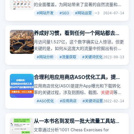
子
的全面覆盖，为网站带来了显著的自然流量和点
击率。
#
网站开发
#
SEO
#
网站运营
+
3
2024-07-14
养成好习惯，看到任何一个网站都去看
看流量和流量来源分布，再看看搜索流
月访问量1.527亿，这个数字确实让人惊讶。但更
量来自于哪些词
关键的是，如何从这庞大的流量中挖掘出有价值
的
关键词
，引导更多的访问者。
#
网站分析
#
流量获取
#
关键词优化
+
2
2023-09-13
合理利用应用商店ASO优化工具，提升
APP产品权重和转化率（工具篇）
应用商店优化(ASO)是提升App曝光和下载转化
率的关键过程，涉及到图标、截图、
关键词
等多
维度优化。想知道如何利用工具提高效率，增强
#
ASO优化
#
应用商店
#
关键词设置
+
2
2022-02-14
产品竞争力吗？
从一本书名到发现一批大流量工具站和
内容站全流程揭秘
文章通过分析'1001 Chess Exercises for