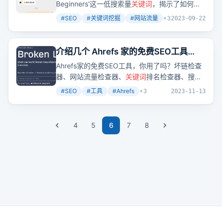
Beginners'这一低搜索量
关键词
，揭示了如何通
过挖掘相关兄弟词和父级词汇，找到更大的用户
#
SEO
#
关键词挖掘
#
网站流量
+
3
2023-09-22
需求，进而发现一批大流量的工具站和内容站。
介绍几个 Ahrefs 家的免费SEO工具
Free SEO Tools（下）
Ahrefs家的免费SEO工具，你用了吗？坏链检查
器、网站流量检查器、
关键词
排名检查器、搜索
引擎结果页检查器、Ahrefs SEO WordPress插
#
SEO
#
工具
#
Ahrefs
+
3
2023-11-13
件、AI写作工具、SEO工具栏，这些工具能帮你
在SEO的路上事半功倍。
4
5
6
7
8