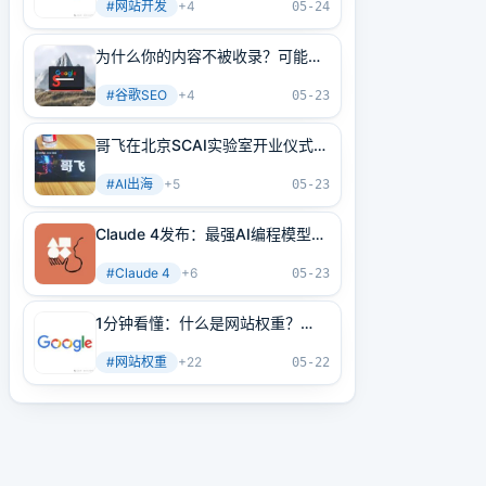
#
网站开发
+
4
05-24
为什么你的内容不被收录？可能是
内部链接没做好！3分钟学会正确
#
谷歌SEO
+
4
方法
05-23
哥飞在北京SCAI实验室开业仪式上
的讲话
#
AI出海
+
5
05-23
Claude 4发布：最强AI编程模型
+最强AI Agent基建！
#
Claude 4
+
6
05-23
1分钟看懂：什么是网站权重？
2025年谷歌最新网站权重提高指
#
网站权重
+
22
南（原创不易）
05-22