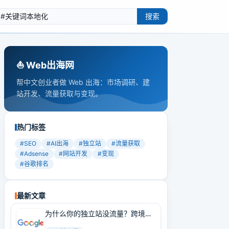
搜索
⛵️ Web出海网
帮中文创业者做 Web 出海：市场调研、建
站开发、流量获取与变现。
热门标签
#
SEO
#
AI出海
#
独立站
#
流量获取
#
Adsense
#
网站开发
#
变现
#
谷歌排名
最新文章
为什么你的独立站没流量？跨境卖
家必学的Google SEO实战技巧！