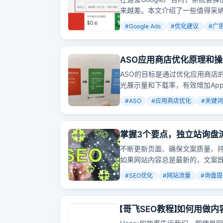
来越差。本文介绍了一些值得采
#
Google Ads
#
优化建议
#
广
ASO应用商店优化原理和
ASO的目标是通过优化应用商店
光展示量和下载率，有效增加Ap
App在应用商店中的高效推广呢
#
ASO
#
应用商店优化
#
关键词
掌握3个要点，独立站询盘
不断更新页面、确保文案质量、
如果网站内容总是最新的，文案
自然会蹭蹭上涨。
#
SEO优化
#
网站流量
#
询盘提
【哥飞SEO教程】如何用做内