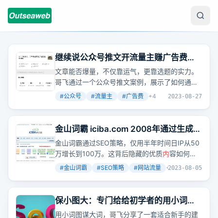
继续说公众号推文开流量主赚广告费真
的有那么好赚吗？
文章能否爆量，不仅靠运气，更靠选题的实力。
哥飞通过一个公众号推文案例，展示了如何通过
选题和
内
容引起读者共鸣，从而获得系统推荐和
#
公众号
#
流量主
#
广告费
+
4
2023-08-27
爆量。
金山词霸 iciba.com 2008年通过生成页
面，半年时间日IP从50万增长到100万
金山词霸通过SEO策略，仅用半年时间日IP从50
万增长到100万。这背后隐藏的优质
内
容如何被
搜索引擎发现？
#
金山词霸
#
SEO策略
#
网站流量
+
2
2023-08-05
保小图大：专门给给初学者的用小词图
谋大词做站策略
用小词图谋大词，哥飞分享了一套适合新手的建