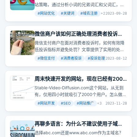
站策略，通过分析小词的兄弟词汇和父词汇，逐
步扩展网站关键词覆盖范围，实现从小词到大词
#
网站优化
#
关键词
#
域名注册
+
2
2023-09-28
的优化过程。
微信商户该如何正确处理消费者投诉，
降低各项投诉指标呢？一些简单实用的
微信支付商户在面对消费者投诉时，如何有效降
小技巧解除你的烦恼
低投诉指标并避免处罚？文章提供了实用的处理
技巧，比如及时回应投诉、正确使用投诉处理接
#
微信支付
#
消费者投诉
#
投诉处理
+
2
2023-08-12
口、妥善协商解决争议等。
周末快速开发的网站，现在已经有2000
人访问过了
Stable-Video-Diffusion.com这个网站，从无到
有，仅用四小时就吸引了2000个用户。怎么做到
的？
#
网站开发
#
SEO
#
网站推广
+
3
2023-11-28
再聊多语言：为什么不建议使用子域名
而更建议使用子目录
选择abc.com还是www.abc.com作为主域名？