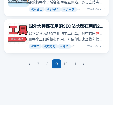
谷歌将每个子域名视为独立网站，多语言站点应
使用子目录而非子域名，以避免权重分散。
#
多语言
#
子域名
#
子目录
+
4
2024-02-17
国外大神都在用的SEO站长都在用的22
个免费工具，小白必看！
以下是谷歌SEO常用的工具清单，附带官网
链
接
和每个工具的核心作用，方便你快速查找和使
用，建议收藏，以免以后想找，找不到！
#
SEO
#
关键词
#
网站
+
2
2025-05-14
7
8
9
10
11