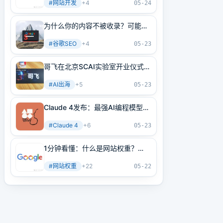
#
网站开发
+
4
05-24
为什么你的内容不被收录？可能是
内部链接没做好！3分钟学会正确
#
谷歌SEO
+
4
方法
05-23
哥飞在北京SCAI实验室开业仪式上
的讲话
#
AI出海
+
5
05-23
Claude 4发布：最强AI编程模型
+最强AI Agent基建！
#
Claude 4
+
6
05-23
1分钟看懂：什么是网站权重？
2025年谷歌最新网站权重提高指
#
网站权重
+
22
南（原创不易）
05-22