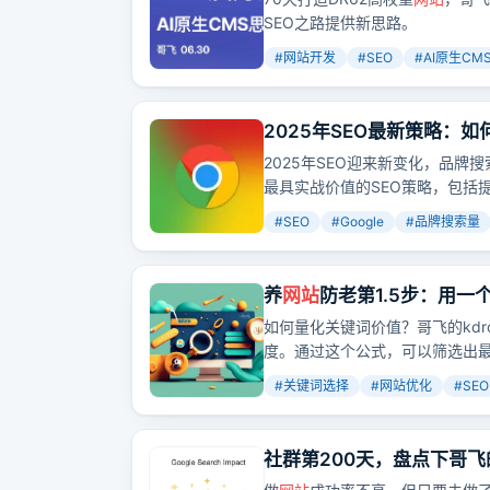
SEO之路提供新思路。
#
网站开发
#
SEO
#
AI原生CM
2025年SEO最新策略：如
2025年SEO迎来新变化，品牌搜索
最具实战价值的SEO策略，包括
链等，帮助你提升排名，获取更
#
SEO
#
Google
#
品牌搜索量
养
网站
防老第1.5步：用
犹豫
如何量化关键词价值？哥飞的kd
度。通过这个公式，可以筛选出
#
关键词选择
#
网站优化
#
SEO
社群第200天，盘点下哥