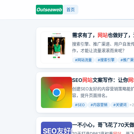
首页
需求有了，
网站
也做好了，
搜索引擎、推广渠道、用户自发
作，才能让流量滚滚而来呢？
#
网站流量
#
搜索引擎
#
推广渠
SEO
网站
文案写作：让你
网
创建SEO友好的内容营销策略能
容，提升页面排名。
#
SEO
#
内容营销
#
关键词
+
2
一不小心，哥飞花了70天做
70天打造DR62高权重
网站
，哥飞