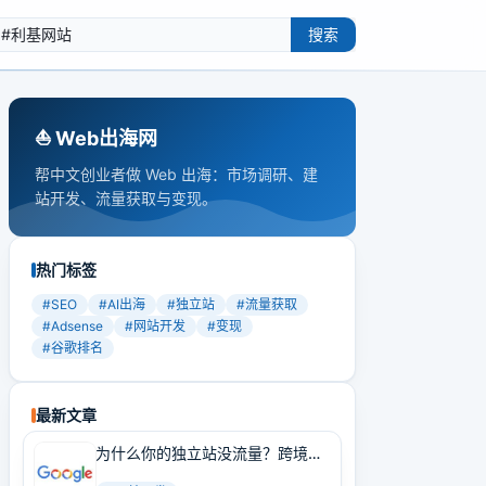
搜索
⛵️ Web出海网
帮中文创业者做 Web 出海：市场调研、建
站开发、流量获取与变现。
热门标签
#
SEO
#
AI出海
#
独立站
#
流量获取
#
Adsense
#
网站开发
#
变现
#
谷歌排名
最新文章
为什么你的独立站没流量？跨境卖
家必学的Google SEO实战技巧！