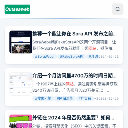
推荐一个能让你在 Sora API 发布之前就
上线
网站
接住泼天流量的开源 Sora
SoraWebui和FakeSoraAPI这两个开源项目，让
Web 客户端 SoraWebui
我们在Sora API发布前就能上线
网站
，抓住海量
流量。想象一下，用文字生成视频的全流程，虽
#
SoraWebui
#
FakeSoraAPI
#
开源项目
+
3
2024-02-21
然现在还不能真正生成，但FakeSoraAPI能帮我
们模拟这个过程。
介绍一个月访问量4700万的时间日期工
具
网站
，再分享一批含年份数字的关键
一个1997年上线的
网站
，通过搜索引擎每月获取
词，年年都有新词新机会
3240万访问量，广告费月入20万美元以上。
#
搜索引擎
#
网站流量
#
广告费
+
2
2023-12-29
外链在 2024 年是否仍然重要？如何快
速的给手头
网站
上外链？
外链，搜索引擎优化（SEO）中的关键因素，不