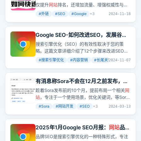
仅提升
网站
排名，还增加流量、增强权威性与品
牌知名度。Google评估外链时，会考虑数量、质
#
外链
#
SEO
#
Google
+
3
2024-11-18
量、相关性和自然度。
Google SEO-如何改进SEO，发展谷歌
网站
的12个技巧
搜索引擎优化（SEO）的有效性取决于您的策
略。这篇文章详细介绍了12个步骤来改进SEO，
包括重新设计内容、添加图像视频、针对长尾关
#
搜索引擎优化
#
内容营销
#
长尾关键词
+
2
2024-11-07
键词创建内容、移动用户优化等，旨在帮助
网站
在谷歌上获得更好的排名和更多的潜在客户。
有消息称Sora不会在12月之前发布，所
以我们还有10个月的准备时间，赶紧上
趁着Sora发布前的10个月，提前布局一个相关
网
个Sora相关的
网站
吧
站
，专注于一个使用场景，优化关键词，等Sora
发布时就能收获成果。
#
Sora
#
网站开发
#
SEO
+
3
2024-03-13
2025年1月Google SEO月报：
网站
品牌
《SEO初学者指南》将成为风口，千万别
品牌SEO是搜索引擎优化的一种特殊形式，专注