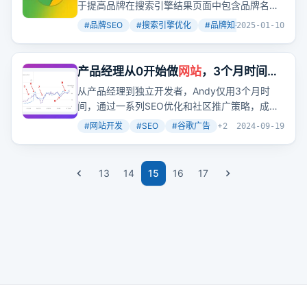
忽略！
于提高品牌在搜索引擎结果页面中包含品牌名称
或变体的关键字的可见度。通过针对品牌术语优
#
品牌SEO
#
搜索引擎优化
#
品牌知名度
+
2
2025-01-10
化
网站
和内容，可以确保当用户搜索品牌或相关
主题时，品牌会出现在显著位置。
产品经理从0开始做
网站
，3个月时间实
现每天从谷歌获取流量破千
从产品经理到独立开发者，Andy仅用3个月时
间，通过一系列SEO优化和社区推广策略，成功
使
网站
日点击量破千。这表明，只要方法得当，
#
网站开发
#
SEO
#
谷歌广告
+
2
2024-09-19
即使是新手也能快速从谷歌获取流量。
13
14
15
16
17