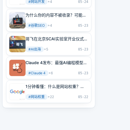
#
网站开发
+
4
05-24
为什么你的内容不被收录？可能是
内部链接没做好！3分钟学会正确
#
谷歌SEO
+
4
方法
05-23
哥飞在北京SCAI实验室开业仪式上
的讲话
#
AI出海
+
5
05-23
Claude 4发布：最强AI编程模型
+最强AI Agent基建！
#
Claude 4
+
6
05-23
1分钟看懂：什么是网站权重？
2025年谷歌最新网站权重提高指
#
网站权重
+
22
南（原创不易）
05-22