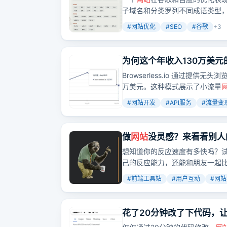
子域名和分类罗列不同成语类型
#
网站优化
#
SEO
#
谷歌
+
3
为何这个年收入130万美元
Browserless.io 通过提
万美元。这种模式展示了小流量
#
网站开发
#
API服务
#
流量变
做
网站
没灵感？来看看别人
想知道你的反应速度有多快吗？试试cp
己的反应能力，还能和朋友一起
#
前端工具站
#
用户互动
#
网站
花了20分钟改了下代码，