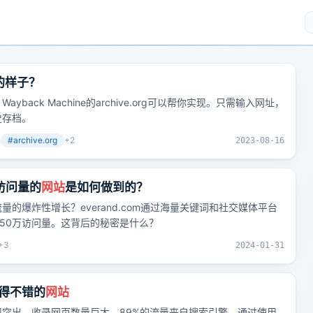
前的样子？
yback Machine的archive.org可以帮你实现。只需输入网址，
史存档。
#
archive.org
+
2
2023-08-16
访问量的
网站
是如何做到的？
的爆炸性增长？everand.com通过海量关键词和社交媒体平台
增850万访问量。这背后的秘密是什么？
+
3
2024-01-31
得不错的
网站
突出，收录网页数量巨大，89%的流量来自搜索引擎。通过使用