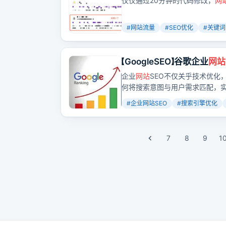
仅仅通过20分钟的代码修改，
网
#
网站流量
#
SEO优化
#
关键词
【GoogleSEO】谷歌企业
网站
企业
网站
SEO不仅关乎技术优化
何将搜索意图与用户需求匹配，实
战。
#
企业网站SEO
#
搜索引擎优化
7
8
9
1