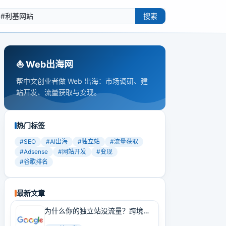
搜索
⛵️ Web出海网
帮中文创业者做 Web 出海：市场调研、建
站开发、流量获取与变现。
热门标签
#
SEO
#
AI出海
#
独立站
#
流量获取
#
Adsense
#
网站开发
#
变现
#
谷歌排名
最新文章
为什么你的独立站没流量？跨境卖
家必学的Google SEO实战技巧！