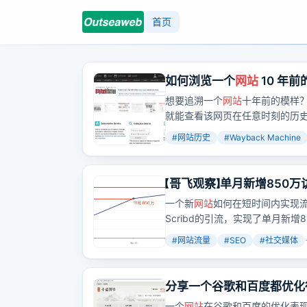
首页
如何浏览一个
网站
10 年
想要追溯一个
网站
十年前的模样？Wa
就能查看该网页在任意时刻的历
#
网站历史
#
Wayback Machine
【哥飞观察】单月新增850万
一个新
网站
如何在短时间内实现流量
Scribd的引流，实现了单月新
#
网站流量
#
SEO
#
社交媒体
分享一个谷歌和百度都优化
一个
网站
在谷歌和百度的优化表现