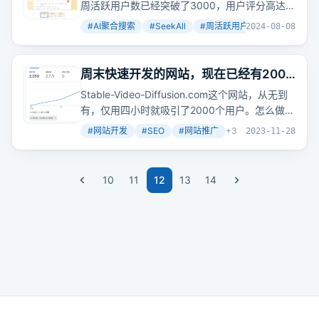
了
周活跃用户数已经突破了3000，用户评分高达
4.67分。新发布的1.4.0版本引入了侧边栏功能，
#
AI聚合搜索
#
SeekAll
#
周活跃用户
+
2
2024-08-08
使得标签页管理变得更加高效和便捷。
周末快速开发的网站，现在已经有2000
人访问过了
Stable-Video-Diffusion.com这个网站，从无到
有，仅用四小时就吸引了2000个用户。怎么做到
的？
#
网站开发
#
SEO
#
网站推广
+
3
2023-11-28
10
11
12
13
14