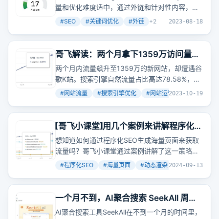
量和优化难度适中，通过外链和针对性内容，可
提升网站排名。
#
SEO
#
关键词优化
#
外链
+
2
2023-08-18
哥飞解读：两个月拿下1359万访问量的
新网站为什么会被谷歌给K了？
两个月内流量飙升至1359万的新网站，却遭遇谷
歌K站。搜索引擎自然流量占比高达78.58%，直
接访问占20%，外链流量微乎其微。
#
网站流量
#
搜索引擎优化
#
网站运营
+
2
2023-10-19
【哥飞小课堂】用几个案例来讲解程序化
SEO生成海量页面获取流量的方式
想知道如何通过程序化SEO生成海量页面来获取
流量吗？哥飞小课堂通过案例讲解了这一策略，
包括如何利用结构化数据和模板动态生成页面，
#
程序化SEO
#
海量页面
#
动态渲染
+
2
2024-09-13
以及如何通过SEO优化和内链策略提升网站权
重。
一个月不到，AI聚合搜索 SeekAll 周活
3000 了；1.4.0版本今日发布，太好用
AI聚合搜索工具SeekAll在不到一个月的时间里，