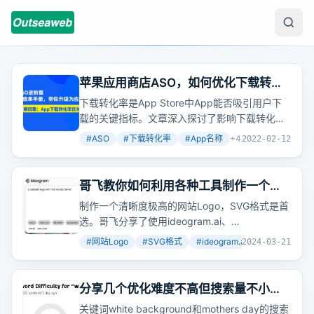
苹果应用商店ASO，如何优化下载转化
率？如何提高App下载转化率？（进阶
下载转化率是App Store中App能否吸引用户下
篇四）
载的关键指标。文章深入探讨了影响下载转化率
的多个因素，包括App名称、副标题、图标、宣
#
ASO
#
下载转化率
#
App名称
+
4
2022-02-12
传文本、描述、评分/评论、截图和预览视频，并
提供了具体的优化策略。
哥飞教你如何利用各种工具制作一个
SVG格式的Logo
制作一个清晰度极高的网站Logo，SVG格式是首
选。哥飞分享了使用ideogram.ai、
ClipDrop.co/cleanup和Vectorizer.ai三个工具，
#
网站Logo
#
SVG格式
#
ideogram.ai
+
2
2024-03-21
从生成到优化的完整步骤。
分享几个优化难度不高但搜索量不小的
关键词
关键词white background和mothers day的搜索