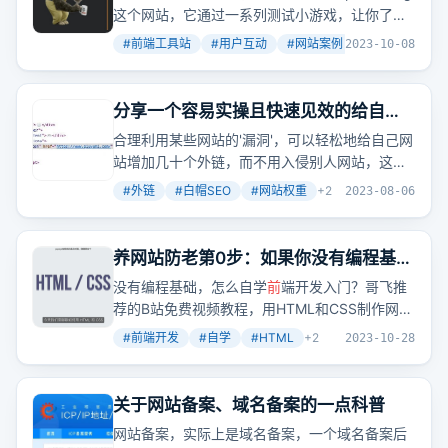
这个网站，它通过一系列测试小游戏，让你了解
自己的反应能力，还能和朋友一起比拼，增加互
#
前端工具站
#
用户互动
#
网站案例
+
2
2023-10-08
动乐趣。
分享一个容易实操且快速见效的给自己
网站增加几十个外链的小技巧
合理利用某些网站的'漏洞'，可以轻松地给自己网
站增加几十个外链，而不用入侵别人网站，这属
于白帽SEO。
#
外链
#
白帽SEO
#
网站权重
+
2
2023-08-06
养网站防老第0步：如果你没有编程基
础，如果你不会
前
端开发，那么推荐跟
没有编程基础，怎么自学
前
端开发入门？哥飞推
着这个免费视频教程学习
荐的B站免费视频教程，用HTML和CSS制作网
页，无需一开始就学习Vue或React。
#
前端开发
#
自学
#
HTML
+
2
2023-10-28
关于网站备案、域名备案的一点科普
网站备案，实际上是域名备案，一个域名备案后