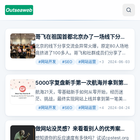
哥飞在祖国首都北京办了一场线下分享
交流会
北京的线下分享交流会异常火爆，原定80人场地
竟挤进了100多人。哥飞和社群成员们分享了如
何从零开始AI出海，实现网站流量和收入的双增
#
网站开发
#
SEO
#
网站运营
+
3
2024-06-03
长。
5000字复盘新手第一次航海并拿到第一
笔美金的详细过程
航海21天，零基础新手如何从零开始，经历迷
茫、挑战，最终实现网站上线并拿到第一笔美
金。这个过程充满了探索与实践，展示了即使没
#
网站开发
#
SEO
#
网站运营
+
4
2024-04-24
有编程背景，只要有决心和正确的方法，也能在
互联网上开辟自己的一片天地。
做网站没灵感？来看看别人的优秀案例
之
前
端工具站
想知道你的反应速度有多快吗？试试cpstest.org