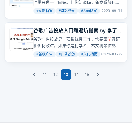
通常只做一个网站。但你知道吗，备案系统已经
更新到第三版，现在连App、小程序、快应用都
#
网站备案
#
域名备案
#
App备案
+
2
2023-09-11
需要备案了。
谷歌广告投放入门和避坑指南 by 拿了橘
子跑啊
谷歌广告投放是一项系统性工作，需要事
前
调研
和优化改进。如果你是初学者，本文将带你熟悉
创建谷歌广告的流程，并提醒你注意的风险点。
#
谷歌广告
#
广告投放
#
入门指南
+
2
2024-03-29
11
12
13
14
15