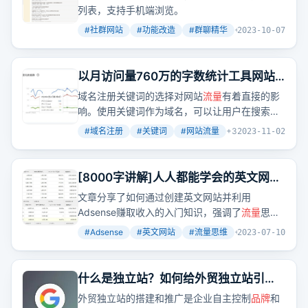
列表，支持手机端浏览。
#
社群网站
#
功能改造
#
群聊精华
+
2
2023-10-07
以月访问量760万的字数统计工具网站
告诉你为什么要用关键字为域名
域名注册关键词的选择对网站
流量
有着直接的影
响。使用关键词作为域名，可以让用户在搜索时
直接找到你的网站，从而增加网站的自然搜索
流
#
域名注册
#
关键词
#
网站流量
+
3
2023-11-02
量
。
[8000字讲解]人人都能学会的英文网站
Adsense 赚钱入门
文章分享了如何通过创建英文网站并利用
Adsense赚取收入的入门知识，强调了
流量
思维
的重要性，并详细介绍了创建网站、获取
流量
、
#
Adsense
#
英文网站
#
流量思维
+
4
2023-07-10
提高转化率的步骤和技巧。
什么是独立站？如何给外贸独立站引流
推广？
外贸独立站的搭建和推广是企业自主控制
品牌
和