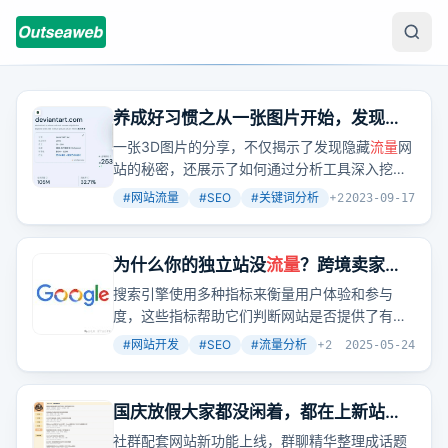
养成好习惯之从一张图片开始，发现一
个月访问量1亿的网站
一张3D图片的分享，不仅揭示了发现隐藏
流量
网
站的秘密，还展示了如何通过分析工具深入挖掘
网站的
流量
来源和关键词策略。
#
网站流量
#
SEO
#
关键词分析
+
2
2023-09-17
为什么你的独立站没
流量
？跨境卖家必
学的Google SEO实战技巧！
搜索引擎使用多种指标来衡量用户体验和参与
度，这些指标帮助它们判断网站是否提供了有价
值和用户友好的内容。跳出率、停留时间和用户
#
网站开发
#
SEO
#
流量分析
+
2
2025-05-24
互动等指标如何影响SEO？如何提高网站的用户
参与度？哪些工具和技术可以提高网站内容的可
读性？
国庆放假大家都没闲着，都在上新站搞
流量
赚美元；社群配套网站首次亮相
社群配套网站新功能上线，群聊精华整理成话题