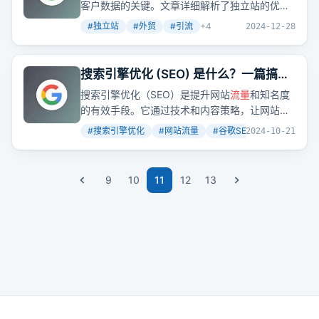
客户数据的关键。文章详细解析了独立站的优
势、搭建方式及成本，以及多渠道推广策略，旨
#
独立站
#
外贸
#
引流
+
4
2024-12-28
在帮助企业精准触达目标用户，提升
品牌
曝光度
和转化率。那么，你的企业是否已经拥有自己的
独立站了呢？
搜索引擎优化 (SEO) 是什么？一篇搞懂
谷歌SEO 基础观念
搜索引擎优化（SEO）是提升网站
流量
和知名度
的有效手段。它通过技术和内容策略，让网站更
容易被搜索引擎收录并排名靠前。但SEO并非一
#
搜索引擎优化
#
网站流量
#
谷歌SEO
+
2
2024-10-21
蹴而就，而是一个需要持续优化的过程。
9
10
11
12
13