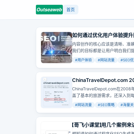
首页
如何通过优化用户体验提升
内容创作的核心应该是清晰、准
我们的目标都是让用户明白我们
#
用户体验
#
网站流量
#
SEO
ChinaTravelDepot
倍
ChinaTravelDepot.com
盖了基本的旅游需求，还深入到
外国游客的多样化需求。
#
网站流量
#
SEO策略
#
海量关
【哥飞小课堂】用几个案例来
想知道如何通过程序化SEO生成