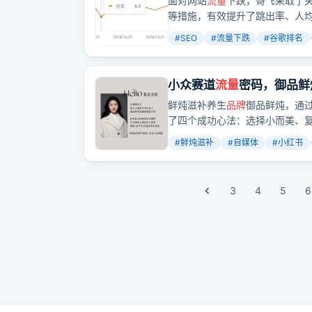
面对网站
流量
下跌，哥飞采取了关
等措施，有效提升了跳出率、人
要。
#
SEO
#
流量下跌
#
谷歌排名
小众赛道
流量
密码，御品鲜
鲜炖滋补养生
品牌
御品鲜炖，通
了四个成功心法：选择小而美、
好私域承接。她强调，创业需要
#
鲜炖滋补
#
自媒体
#
小红书
3
4
5
6