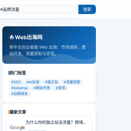
搜索
⛵️ Web出海网
帮中文创业者做 Web 出海：市场调研、建
站开发、流量获取与变现。
热门标签
#
SEO
#
AI出海
#
独立站
#
流量获取
#
Adsense
#
网站开发
#
变现
#
谷歌排名
最新文章
为什么你的独立站没流量？跨境卖
家必学的Google SEO实战技巧！