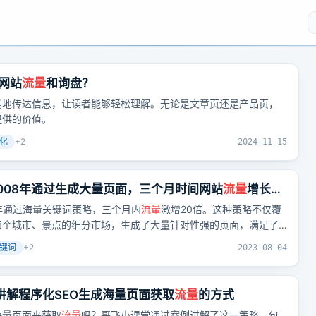
网站
流量
和询盘？
确地传达信息，让读者能够轻松理解。无论是文章页还是产品页，
提供的价值。
优化
+
2
2024-11-15
.com 2008年通过生成大量页面，三个月时间网站
流量
增长20
在2008年通过海量关键词策略，三个月内
流量
激增20倍。这种策略不仅覆
每个城市、景点的细分市场，生成了大量针对性强的页面，满足了
键词
+
2
2023-08-04
讲解程序化SEO生成海量页面获取
流量
的方式
海量页面来获取
流量
吗？哥飞小课堂通过案例讲解了这一策略，包