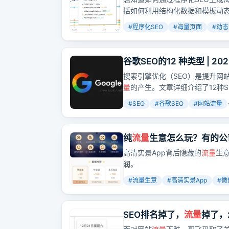
括如何利用结构化数据和模板动态
#
程序化SEO
#
海量页面
#
动态
谷歌SEO的12 种类型 | 2
搜索引擎优化（SEO）是提升网站
量
的产生。文章详细介绍了12种S
势，帮助网站在搜索引擎结果页
#
SEO
#
谷歌SEO
#
网站流量
纯
流量
生意怎么玩？有的公
高清实景App背后隐藏的
流量
生
润。
#
流量生意
#
高清实景App
#
微
SEO排名掉了，
流量
掉了，