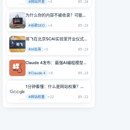
#
网站开发
+
4
05-24
为什么你的内容不被收录？可能是
内部链接没做好！3分钟学会正确
#
谷歌SEO
+
4
方法
05-23
哥飞在北京SCAI实验室开业仪式上
的讲话
#
AI出海
+
5
05-23
Claude 4发布：最强AI编程模型
+最强AI Agent基建！
#
Claude 4
+
6
05-23
1分钟看懂：什么是网站权重？
2025年谷歌最新网站权重提高指
#
网站权重
+
22
南（原创不易）
05-22