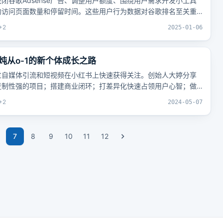
闭谷歌Adsense广告、调整用户额度、围绕用户需求开发小工具
均访问页面数量和停留时间。这些用户行为数据对谷歌排名至关重
+
2
2025-01-06
炖从o-1的新个体成长之路
过自媒体引流和短视频在小红书上快速获得关注。创始人大婷分享
复制性强的项目；搭建商业闭环；打差异化快速占领用户心智；做
愿力大于能力，有愿力就有成功。
+
2
2024-05-07
7
8
9
10
11
12